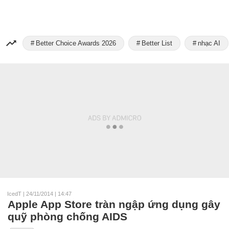
Better Choice Awards 2026
Better List
nhạc AI
IcedT
|
24/11/2014 | 14:47
Apple App Store tràn ngập ứng dụng gây
quỹ phòng chống AIDS