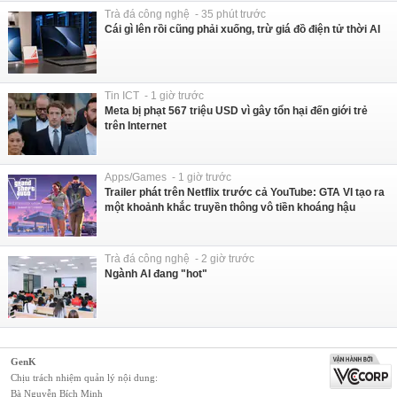
Trà đá công nghệ - 35 phút trước
Cái gì lên rồi cũng phải xuống, trừ giá đồ điện tử thời AI
Tin ICT - 1 giờ trước
Meta bị phạt 567 triệu USD vì gây tổn hại đến giới trẻ
trên Internet
Apps/Games - 1 giờ trước
Trailer phát trên Netflix trước cả YouTube: GTA VI tạo ra
một khoảnh khắc truyền thông vô tiền khoáng hậu
Trà đá công nghệ - 2 giờ trước
Ngành AI đang "hot"
GenK
Chịu trách nhiệm quản lý nội dung:
Bà Nguyễn Bích Minh