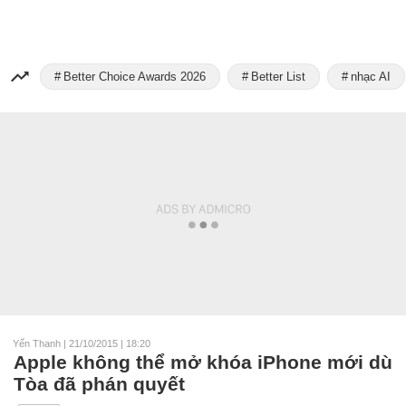
Better Choice Awards 2026
Better List
nhạc AI
Yến Thanh
|
21/10/2015 | 18:20
Apple không thể mở khóa iPhone mới dù
Tòa đã phán quyết