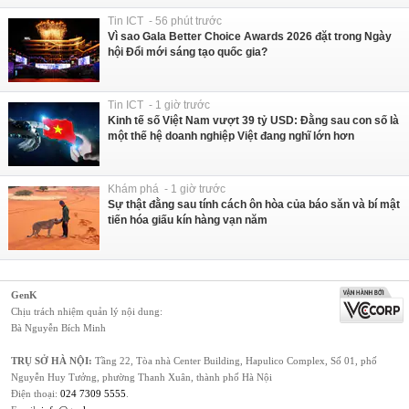
Tin ICT - 56 phút trước
Vì sao Gala Better Choice Awards 2026 đặt trong Ngày
hội Đổi mới sáng tạo quốc gia?
Tin ICT - 1 giờ trước
Kinh tế số Việt Nam vượt 39 tỷ USD: Đằng sau con số là
một thế hệ doanh nghiệp Việt đang nghĩ lớn hơn
Khám phá - 1 giờ trước
Sự thật đằng sau tính cách ôn hòa của báo săn và bí mật
tiến hóa giấu kín hàng vạn năm
GenK
Chịu trách nhiệm quản lý nội dung:
Bà Nguyễn Bích Minh
TRỤ SỞ HÀ NỘI:
Tầng 22, Tòa nhà Center Building, Hapulico Complex, Số 01, phố
Nguyễn Huy Tưởng, phường Thanh Xuân, thành phố Hà Nội
Điện thoại:
024 7309 5555
.