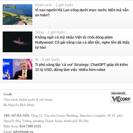
Khám phá - 1 giờ trước
Vì sao người Hà Lan sống dưới mực nước biển mà vẫn
an toàn?
Sống - 1 giờ trước
Không ngờ có mỹ nhân Việt từ chối đóng phim
Hollywood: Cô gái vàng của cả dân tộc, nghe tên đã thấy
tự hào
AI - 2 giờ trước
Tỉ phú sáng lập 'cá voi' Strategy: ChatGPT giúp tôi kiếm
15 tỷ USD, đừng làm việc nhiều hơn robot
GenK
Chịu trách nhiệm quản lý nội dung:
Bà Nguyễn Bích Minh
TRỤ SỞ HÀ NỘI:
Tầng 22, Tòa nhà Center Building, Hapulico Complex, Số 01, phố
Nguyễn Huy Tưởng, phường Thanh Xuân, thành phố Hà Nội
Điện thoại:
024 7309 5555
.
Email:
info@genk.vn