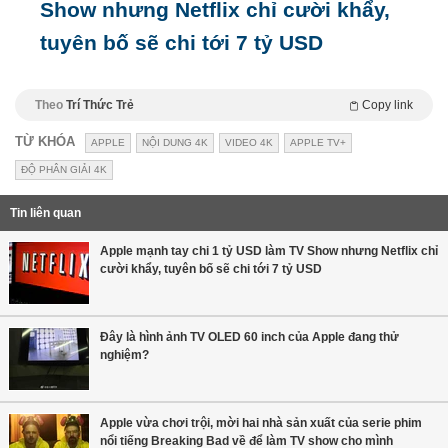
Show nhưng Netflix chỉ cười khẩy,
tuyên bố sẽ chi tới 7 tỷ USD
Theo
Trí Thức Trẻ
Copy link
TỪ KHÓA
APPLE
NỘI DUNG 4K
VIDEO 4K
APPLE TV+
ĐỘ PHÂN GIẢI 4K
Tin liên quan
Apple mạnh tay chi 1 tỷ USD làm TV Show nhưng Netflix chỉ
cười khẩy, tuyên bố sẽ chi tới 7 tỷ USD
Đây là hình ảnh TV OLED 60 inch của Apple đang thử
nghiệm?
Apple vừa chơi trội, mời hai nhà sản xuất của serie phim
nổi tiếng Breaking Bad về để làm TV show cho mình