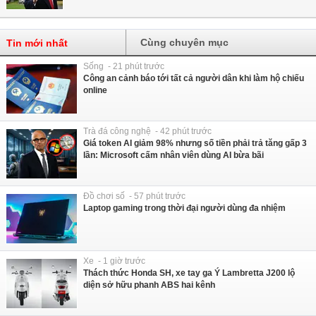
Cùng chuyên mục
Tin mới nhất
Sống - 21 phút trước
Công an cảnh báo tới tất cả người dân khi làm hộ chiếu
online
Trà đá công nghệ - 42 phút trước
Giá token AI giảm 98% nhưng số tiền phải trả tăng gấp 3
lần: Microsoft cấm nhân viên dùng AI bừa bãi
Đồ chơi số - 57 phút trước
Laptop gaming trong thời đại người dùng đa nhiệm
Xe - 1 giờ trước
Thách thức Honda SH, xe tay ga Ý Lambretta J200 lộ
diện sở hữu phanh ABS hai kênh