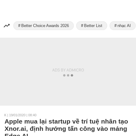
Better Choice Awards 2026
Better List
nhạc AI
K
|
19/01/2020 | 08:40
Apple mua lại startup về trí tuệ nhân tạo
Xnor.ai, định hướng tấn công vào mảng
Edge AI