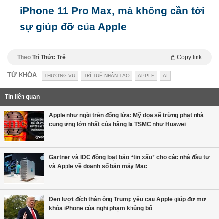
iPhone 11 Pro Max, mà không cần tới
sự giúp đỡ của Apple
Theo
Trí Thức Trẻ
Copy link
TỪ KHÓA
THƯƠNG VỤ
TRÍ TUỆ NHÂN TẠO
APPLE
AI
Tin liên quan
Apple như ngồi trên đống lửa: Mỹ dọa sẽ trừng phạt nhà
cung ứng lớn nhất của hãng là TSMC như Huawei
Gartner và IDC đồng loạt báo “tin xấu” cho các nhà đầu tư
và Apple về doanh số bán máy Mac
Đến lượt đích thân ông Trump yêu cầu Apple giúp đỡ mở
khóa iPhone của nghi phạm khủng bố