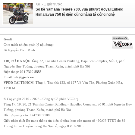
Xe - 1 giờ trước
So kè Yamaha Tenere 700, vua phượt Royal Enfield
Himalayan 750 lộ diện cùng hàng tá công nghệ
GenK
Chịu trách nhiệm quản lý nội dung:
Bà Nguyễn Bích Minh
TRỤ SỞ HÀ NỘI:
Tầng 22, Tòa nhà Center Building, Hapulico Complex, Số 01, phố
Nguyễn Huy Tưởng, phường Thanh Xuân, thành phố Hà Nội
Điện thoại:
024 7309 5555
.
Email:
info@genk.vn
VPĐD TẠI TP.HCM:
Tầng 4, Tòa nhà 123, số 127 Võ Văn Tần, Phường Xuân Hòa,
TPHCM
© Copyright 2010 - 2026 - Công ty Cổ phần VCCorp
Tầng 17, 19, 20, 21 Toà nhà Center Building - Hapulico Complex, Số 01, phố Nguyễn Huy
Tưởng, phường Thanh Xuân, thành phố Hà Nội
Hỗ trợ quảng cáo:
02473007108
Giấy phép thiết lập trang thông tin điện tử tổng hợp trên mạng số 460/GP-TTĐT do Sở
Thông tin và Truyền thông Hà Nội cấp ngày 03/02/2016