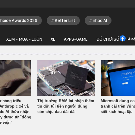
Choice Awards 2026
Better List
nhạc AI
XEM - MUA - LUÔN
XE
APPS-GAME
ĐỒ CHƠI SỐ
BÍ M
ừ hàng triệu
Thị trường RAM lại nhận thêm
Microsoft dùng co
Anthropic xé và
tin dữ, túi tiền người dùng
tranh cãi trên Wi
ude AI thừa nhận
còn chịu đau dài dài
siết kích hoạt lậu
y dựng từ "đống
ư viện"