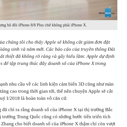
ượng bộ đôi iPhone 8/8 Plus chứ không phải iPhone X.
ủa chúng tôi cho thấy Apple sẽ không cắt giảm đơn đặt
Giáng sinh và năm mới. Các báo cáo của truyền thông Đài
ất thiệt đã không rõ ràng và gây hiểu lầm: Apple dự định
us để tập trung thúc đẩy doanh số của iPhone X trong
ạnh nhu cầu về các linh kiện cảm biến 3D cũng như màn
ng cao trong thời gian tới, thế nên chuyện Apple sẽ cắt
uý I/2018 là hoàn toàn vô căn cứ.
đã chỉ ra rằng doanh số của iPhone X tại thị trường Bắc
ị trường Trung Quốc cũng có những bước tiến triển tích
g Zhang cho biết doanh số của iPhone X thậm chí còn vượt