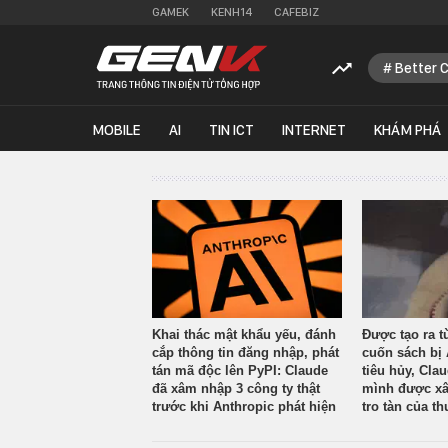
GAMEK
KENH14
CAFEBIZ
Better 
MOBILE
AI
TIN ICT
INTERNET
KHÁM PHÁ
Khai thác mật khẩu yếu, đánh
Được tạo ra t
cắp thông tin đăng nhập, phát
cuốn sách bị 
tán mã độc lên PyPI: Claude
tiêu hủy, Cla
đã xâm nhập 3 công ty thật
mình được xâ
trước khi Anthropic phát hiện
tro tàn của th