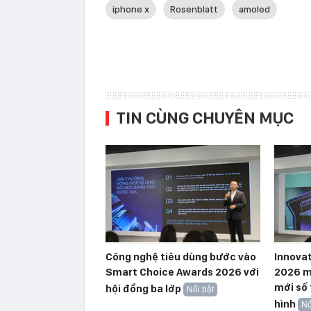
iphone x
Rosenblatt
amoled
TIN CÙNG CHUYÊN MỤC
Công nghệ tiêu dùng bước vào
Innova
Smart Choice Awards 2026 với
2026 m
mới số
hội đồng ba lớp
Nổi bật
hình
Nổ