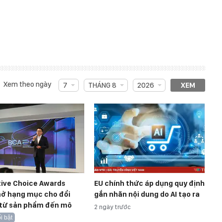
Xem theo ngày
7
THÁNG 8
2026
XEM
tive Choice Awards
EU chính thức áp dụng quy định
ở hạng mục cho đổi
gắn nhãn nội dung do AI tạo ra
 từ sản phẩm đến mô
2 ngày trước
i bật