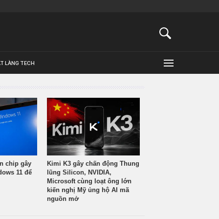
ẬT LÀNG TECH
n chip gây
Kimi K3 gây chấn động Thung
ndows 11 để
lũng Silicon, NVIDIA,
Microsoft cùng loạt ông lớn
kiến nghị Mỹ ủng hộ AI mã
nguồn mở