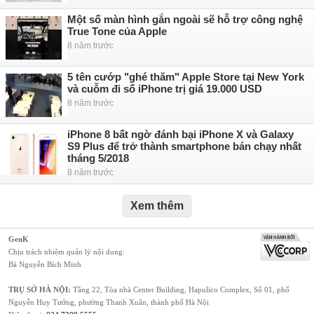
Một số màn hình gắn ngoài sẽ hỗ trợ công nghệ
True Tone của Apple
8 năm trước
5 tên cướp "ghé thăm" Apple Store tại New York
và cuỗm đi số iPhone trị giá 19.000 USD
8 năm trước
iPhone 8 bất ngờ đánh bại iPhone X và Galaxy
S9 Plus để trở thành smartphone bán chạy nhất
tháng 5/2018
8 năm trước
Xem thêm
GenK
Chịu trách nhiệm quản lý nội dung:
Bà Nguyễn Bích Minh
TRỤ SỞ HÀ NỘI:
Tầng 22, Tòa nhà Center Building, Hapulico Complex, Số 01, phố
Nguyễn Huy Tưởng, phường Thanh Xuân, thành phố Hà Nội