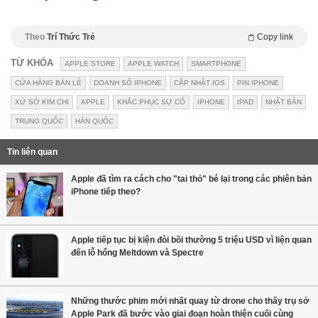
Theo
Trí Thức Trẻ
Copy link
TỪ KHÓA
APPLE STORE
APPLE WATCH
SMARTPHONE
CỬA HÀNG BÁN LẺ
DOANH SỐ IPHONE
CẬP NHẬT IOS
PIN IPHONE
XỨ SỞ KIM CHI
APPLE
KHẮC PHỤC SỰ CỐ
IPHONE
IPAD
NHẬT BẢN
TRUNG QUỐC
HÀN QUỐC
Tin liên quan
Apple đã tìm ra cách cho "tai thỏ" bé lại trong các phiên bản
iPhone tiếp theo?
Apple tiếp tục bị kiện đòi bồi thường 5 triệu USD vì liện quan
đến lỗ hổng Meltdown và Spectre
Những thước phim mới nhất quay từ drone cho thấy trụ sở
Apple Park đã bước vào giai đoạn hoàn thiện cuối cùng