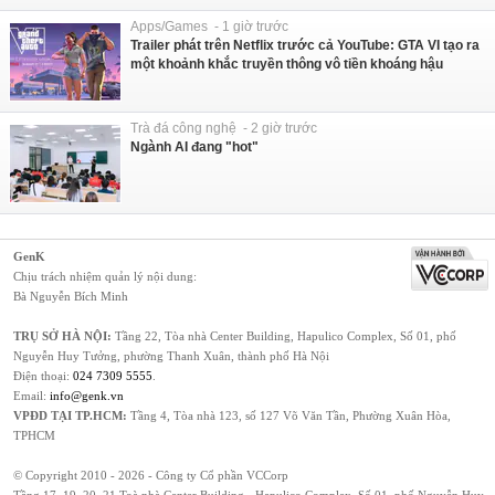
Apps/Games - 1 giờ trước
Trailer phát trên Netflix trước cả YouTube: GTA VI tạo ra
một khoảnh khắc truyền thông vô tiền khoáng hậu
Trà đá công nghệ - 2 giờ trước
Ngành AI đang "hot"
GenK
Chịu trách nhiệm quản lý nội dung:
Bà Nguyễn Bích Minh
TRỤ SỞ HÀ NỘI:
Tầng 22, Tòa nhà Center Building, Hapulico Complex, Số 01, phố
Nguyễn Huy Tưởng, phường Thanh Xuân, thành phố Hà Nội
Điện thoại:
024 7309 5555
.
Email:
info@genk.vn
VPĐD TẠI TP.HCM:
Tầng 4, Tòa nhà 123, số 127 Võ Văn Tần, Phường Xuân Hòa,
TPHCM
© Copyright 2010 - 2026 - Công ty Cổ phần VCCorp