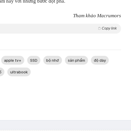
năm nay với những bước đột phá.
Tham khảo Macrumors
Copy link
apple tv+
SSD
bộ nhớ
sản phẩm
độ dày
ố
ultrabook