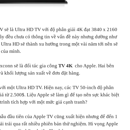
V sẽ là Ultra HD TV với độ phân giải 4K đạt 3840 x 2160
 đây đều chưa có thông tin về vấn đề này nhưng dường như
 Ultra HD sẽ thành xu hướng trong một vài năm tới nên sẽ
i của mình.
xconn sẽ là đối tác gia công
TV 4K
cho Apple. Hai bên
và khối lượng sản xuất về đơn đặt hàng.
 với một Ultra HD TV. Hiện nay, các TV 50-inch độ phân
iá từ 2.500$. Liệu Apple sẽ làm gì để tạo nên sực khác biệt
trình tích hợp với một mức giá cạnh tranh?
mẫu đầu tiên của Apple TV cũng xuất hiện nhưng để đến 1
i trải qua rất nhiều phiên bản thử nghiệm. Hi vọng Apple