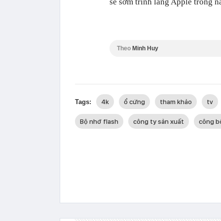
sẽ sớm trình làng Apple trong 
Theo
Minh Huy
4k
ổ cứng
tham khảo
tv
Tags:
Bộ nhớ flash
công ty sản xuất
công b