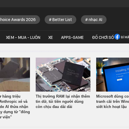
Choice Awards 2026
Better List
nhạc AI
XEM - MUA - LUÔN
XE
APPS-GAME
ĐỒ CHƠI SỐ
BÍ M
ừ hàng triệu
Thị trường RAM lại nhận thêm
Microsoft dùng co
Anthropic xé và
tin dữ, túi tiền người dùng
tranh cãi trên Wi
ude AI thừa nhận
còn chịu đau dài dài
siết kích hoạt lậu
y dựng từ "đống
ư viện"