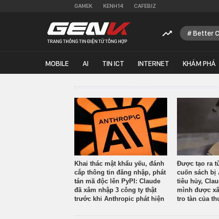
GAMEK
KENH14
CAFEBIZ
Better 
MOBILE
AI
TIN ICT
INTERNET
KHÁM PHÁ
Khai thác mật khẩu yếu, đánh
Được tạo ra t
cắp thông tin đăng nhập, phát
cuốn sách bị 
tán mã độc lên PyPI: Claude
tiêu hủy, Cla
đã xâm nhập 3 công ty thật
mình được xâ
trước khi Anthropic phát hiện
tro tàn của th