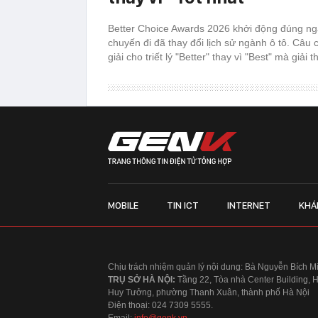
Better Choice Awards 2026 khởi động đúng ngà
chuyến đi đã thay đổi lịch sử ngành ô tô. Câu 
giải cho triết lý "Better" thay vì "Best" mà giải
MOBILE
TIN ICT
INTERNET
KHÁ
Chịu trách nhiệm quản lý nội dung: Bà Nguyễn Bích M
TRỤ SỞ HÀ NỘI:
Tầng 22, Tòa nhà Center Building, 
Huy Tưởng, phường Thanh Xuân, thành phố Hà Nội
Điện thoại: 024 7309 5555.
Email:
info@genk.vn