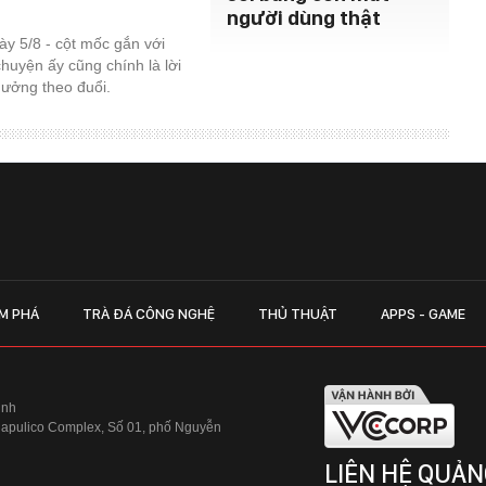
người dùng thật
y 5/8 - cột mốc gắn với
chuyện ấy cũng chính là lời
 thưởng theo đuổi.
M PHÁ
TRÀ ĐÁ CÔNG NGHỆ
THỦ THUẬT
APPS - GAME
inh
Hapulico Complex, Số 01, phố Nguyễn
LIÊN HỆ QUẢN