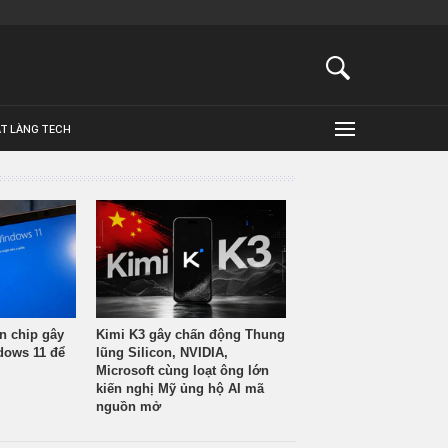
ẬT LÀNG TECH
n chip gây
Kimi K3 gây chấn động Thung
ndows 11 để
lũng Silicon, NVIDIA,
Microsoft cùng loạt ông lớn
kiến nghị Mỹ ủng hộ AI mã
nguồn mở