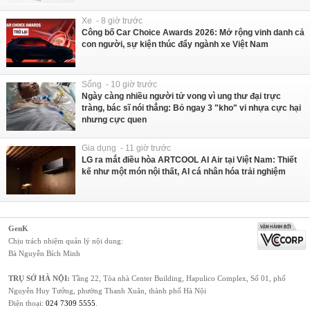
Xe - 8 giờ trước
Công bố Car Choice Awards 2026: Mở rộng vinh danh cả
con người, sự kiện thúc đẩy ngành xe Việt Nam
Sống - 10 giờ trước
Ngày càng nhiều người tử vong vì ung thư đại trực
tràng, bác sĩ nói thẳng: Bỏ ngay 3 "kho" vi nhựa cực hại
nhưng cực quen
Gia dụng - 11 giờ trước
LG ra mắt điều hòa ARTCOOL AI Air tại Việt Nam: Thiết
kế như một món nội thất, AI cá nhân hóa trải nghiệm
GenK
Chịu trách nhiệm quản lý nội dung:
Bà Nguyễn Bích Minh
TRỤ SỞ HÀ NỘI:
Tầng 22, Tòa nhà Center Building, Hapulico Complex, Số 01, phố
Nguyễn Huy Tưởng, phường Thanh Xuân, thành phố Hà Nội
Điện thoại:
024 7309 5555
.