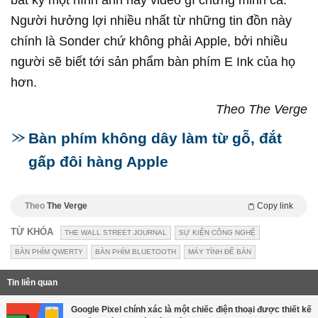
bất kỳ một hình ảnh hay video gì chứng minh cả.
Người hưởng lợi nhiều nhất từ những tin đồn này
chính là Sonder chứ không phải Apple, bởi nhiều
người sẽ biết tới sản phẩm bàn phím E Ink của họ
hơn.
Theo The Verge
Bàn phím không dây làm từ gỗ, đắt
gấp đôi hàng Apple
Theo
The Verge
Copy link
TỪ KHÓA
THE WALL STREET JOURNAL
SỰ KIỆN CÔNG NGHỆ
BÀN PHÍM QWERTY
BÀN PHÍM BLUETOOTH
MÁY TÍNH ĐỂ BÀN
Tin liên quan
Google Pixel chính xác là một chiếc điện thoại được thiết kế