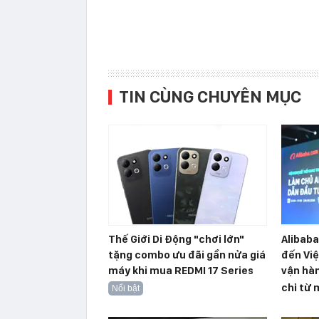
TIN CÙNG CHUYÊN MỤC
Thế Giới Di Động "chơi lớn"
Alibab
tặng combo ưu đãi gần nửa giá
đến Việ
máy khi mua REDMI 17 Series
vận hàn
chỉ từ 
Nổi bật