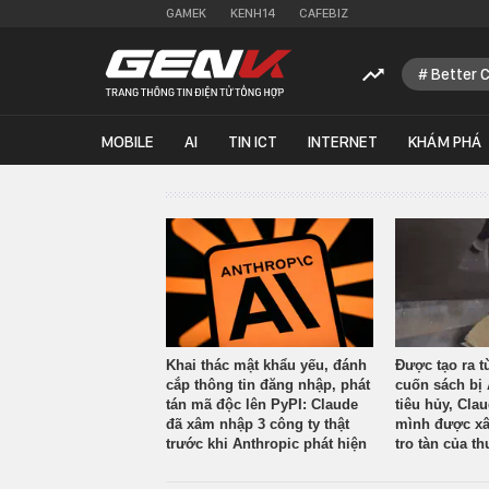
GAMEK
KENH14
CAFEBIZ
Better 
MOBILE
AI
TIN ICT
INTERNET
KHÁM PHÁ
Khai thác mật khẩu yếu, đánh
Được tạo ra t
cắp thông tin đăng nhập, phát
cuốn sách bị 
tán mã độc lên PyPI: Claude
tiêu hủy, Cla
đã xâm nhập 3 công ty thật
mình được xâ
trước khi Anthropic phát hiện
tro tàn của th