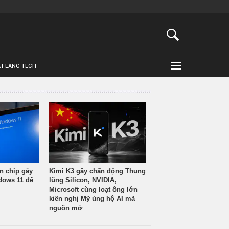
ẬT LÀNG TECH
n chip gây
Kimi K3 gây chấn động Thung
ndows 11 để
lũng Silicon, NVIDIA,
Microsoft cùng loạt ông lớn
kiến nghị Mỹ ủng hộ AI mã
nguồn mở