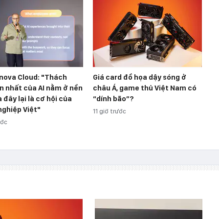
nova Cloud: "Thách
Giá card đồ họa dậy sóng ở
n nhất của AI nằm ở nền
châu Á, game thủ Việt Nam có
à đây lại là cơ hội của
“dính bão”?
ghiệp Việt"
11 giờ trước
ước