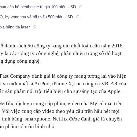
mua căn hộ penthouse trị giá 100 triệu USD
, hy vọng thu về tối thiểu 500 triệu USD
 xa bằng tia laser
 danh sách 50 công ty sáng tạo nhất toàn cầu năm 2018.
y là các công ty công nghệ, phần nhiều trong số đó hoạt
ng dụng công nghệ.
Fast Company đánh giá là công ty mang tương lai vào hiện
d và mới nhất là AirPod, iPhone X, các công cụ VR, AR của
 sản phẩm nổi trội tiêu biểu cho sự sáng tạo của Apple.
Netfilx, dịch vụ cung cấp phim, video của Mỹ có mặt trên
 Với việc cung cấp video theo yêu cầu trên hầu hết mọi
y tính bảng, smartphone, Netflix được đánh giá là chuyên
sản phẩm có màn hình nhỏ.