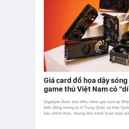
Giá card đồ họa dậy sóng 
game thủ Việt Nam có “d
Gigabyte được báo điều chỉnh giá card tại Nh
biến động tương tự ở Trung Quốc và Hàn Quố
báo chính thức, nhưng khó tránh hoàn toàn sứ