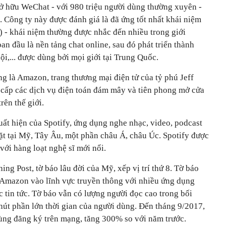
ở hữu WeChat - với 980 triệu người dùng thường xuyên -
h. Công ty này được đánh giá là đã ứng tốt nhất khái niệm
g) - khái niệm thường được nhắc đến nhiều trong giới
an đầu là nền tảng chat online, sau đó phát triển thành
i,... được dùng bởi mọi giới tại Trung Quốc.
g là Amazon, trang thương mại điện tử của tỷ phú Jeff
cấp các dịch vụ điện toán đám mây và tiên phong mở cửa
rên thế giới.
uất hiện của Spotify, ứng dụng nghe nhạc, video, podcast
ặt tại Mỹ, Tây Âu, một phần châu Á, châu Úc. Spotify được
với hàng loạt nghệ sĩ mới nổi.
ng Post, tờ báo lâu đời của Mỹ, xếp vị trí thứ 8. Tờ báo
 Amazon vào lĩnh vực truyền thông với nhiều ứng dụng
c tin tức. Tờ báo vẫn có lượng người đọc cao trong bối
hút phần lớn thời gian của người dùng. Đến tháng 9/2017,
dùng đăng ký trên mạng, tăng 300% so với năm trước.