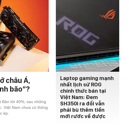
Laptop gaming mạnh
ở châu Á,
nhất lịch sử ROG
ính bão”?
chính thức bán tại
Việt Nam: Đem
ật Bản tới 40%, sau những
SH350i ra đổi vẫn
c. Việt Nam chưa có thông
phải bù thêm tiền
c ép.
mới rước về được