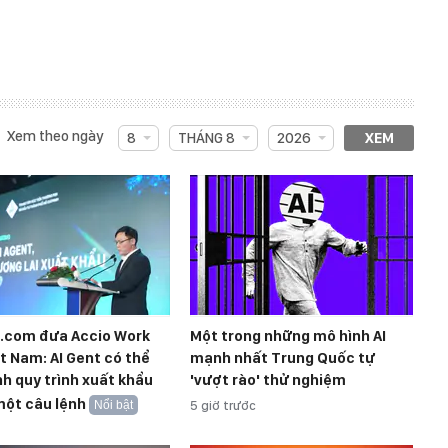
Xem theo ngày
8
THÁNG 8
2026
XEM
a.com đưa Accio Work
Một trong những mô hình AI
t Nam: AI Gent có thể
mạnh nhất Trung Quốc tự
h quy trình xuất khẩu
'vượt rào' thử nghiệm
một câu lệnh
Nổi bật
5 giờ trước