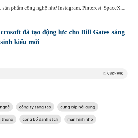
, sản phẩm công nghệ như Instagram, Pinterest, SpaceX,...
crosoft đã tạo động lực cho Bill Gates sáng
 sinh kiểu mới
Copy link
 nghệ
công ty sáng tạo
cung cấp nội dung
n thông
công bố danh sách
màn hình nhỏ