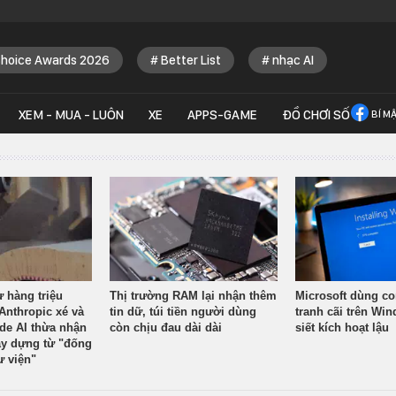
Choice Awards 2026
Better List
nhạc AI
XEM - MUA - LUÔN
XE
APPS-GAME
ĐỒ CHƠI SỐ
BÍ M
ừ hàng triệu
Thị trường RAM lại nhận thêm
Microsoft dùng co
Anthropic xé và
tin dữ, túi tiền người dùng
tranh cãi trên Wi
ude AI thừa nhận
còn chịu đau dài dài
siết kích hoạt lậu
y dựng từ "đống
ư viện"