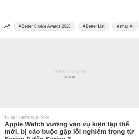
Better Choice Awards 2026
Better List
nhạc AI
Tấn Minh
|
08/06/2018 | 09:00
Apple Watch vướng vào vụ kiện tập thể
mới, bị cáo buộc gặp lỗi nghiêm trọng từ
Series 0 đến Series 3