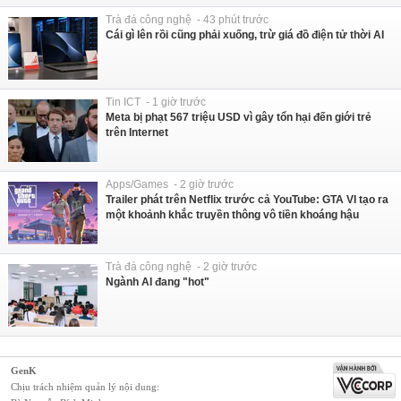
Trà đá công nghệ - 43 phút trước
Cái gì lên rồi cũng phải xuống, trừ giá đồ điện tử thời AI
Tin ICT - 1 giờ trước
Meta bị phạt 567 triệu USD vì gây tổn hại đến giới trẻ
trên Internet
Apps/Games - 2 giờ trước
Trailer phát trên Netflix trước cả YouTube: GTA VI tạo ra
một khoảnh khắc truyền thông vô tiền khoáng hậu
Trà đá công nghệ - 2 giờ trước
Ngành AI đang "hot"
GenK
Chịu trách nhiệm quản lý nội dung: