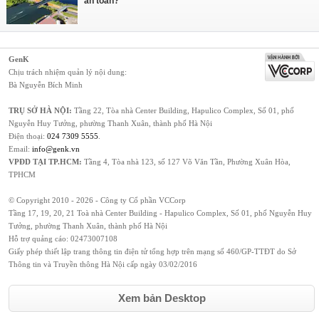
an toàn?
GenK
Chịu trách nhiệm quản lý nội dung:
Bà Nguyễn Bích Minh
TRỤ SỞ HÀ NỘI:
Tầng 22, Tòa nhà Center Building, Hapulico Complex, Số 01, phố
Nguyễn Huy Tưởng, phường Thanh Xuân, thành phố Hà Nội
Điện thoại:
024 7309 5555
.
Email:
info@genk.vn
VPĐD TẠI TP.HCM:
Tầng 4, Tòa nhà 123, số 127 Võ Văn Tần, Phường Xuân Hòa,
TPHCM
© Copyright 2010 - 2026 - Công ty Cổ phần VCCorp
Tầng 17, 19, 20, 21 Toà nhà Center Building - Hapulico Complex, Số 01, phố Nguyễn Huy
Tưởng, phường Thanh Xuân, thành phố Hà Nội
Hỗ trợ quảng cáo:
02473007108
Giấy phép thiết lập trang thông tin điện tử tổng hợp trên mạng số 460/GP-TTĐT do Sở
Thông tin và Truyền thông Hà Nội cấp ngày 03/02/2016
Xem bản Desktop