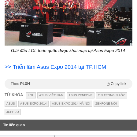
Giải đấu LOL toàn quốc được khai mạc tại Asus Expo 2014.
>> Triển lãm Asus Expo 2014 tại TP.HCM
Theo
PLXH
Copy link
TỪ KHÓA
LOL
ASUS VIỆT NAM
ASUS ZENFONE
TIN TRONG NƯỚC
ASUS
ASUS EXPO 2014
ASUS EXPO 2014 HÀ NỘI
ZENFONE MỚI
JEFF LO
Tin liên quan