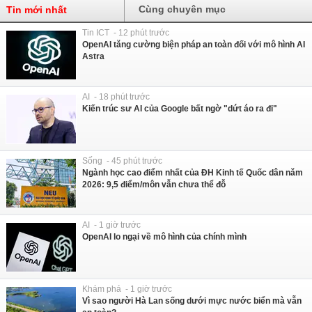
Cùng chuyên mục
Tin mới nhất
Tin ICT - 12 phút trước
OpenAI tăng cường biện pháp an toàn đối với mô hình AI
Astra
AI - 18 phút trước
Kiến trúc sư AI của Google bất ngờ "dứt áo ra đi"
Sống - 45 phút trước
Ngành học cao điểm nhất của ĐH Kinh tế Quốc dân năm
2026: 9,5 điểm/môn vẫn chưa thể đỗ
AI - 1 giờ trước
OpenAI lo ngại về mô hình của chính mình
Khám phá - 1 giờ trước
Vì sao người Hà Lan sống dưới mực nước biển mà vẫn