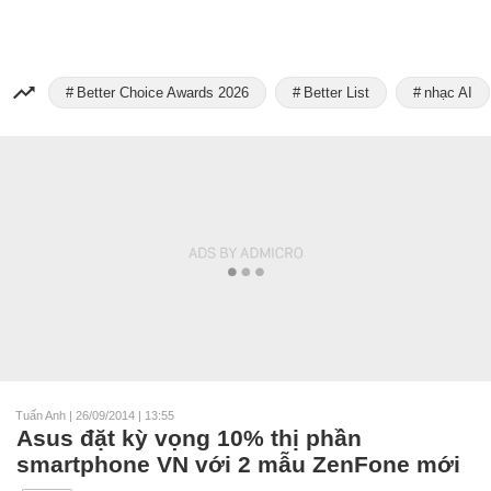
Better Choice Awards 2026
Better List
nhạc AI
Tuấn Anh
|
26/09/2014 | 13:55
Asus đặt kỳ vọng 10% thị phần
smartphone VN với 2 mẫu ZenFone mới