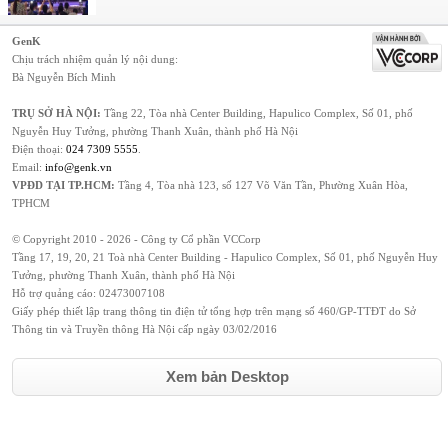
GenK
Chịu trách nhiệm quản lý nội dung:
Bà Nguyễn Bích Minh
TRỤ SỞ HÀ NỘI:
Tầng 22, Tòa nhà Center Building, Hapulico Complex, Số 01, phố
Nguyễn Huy Tưởng, phường Thanh Xuân, thành phố Hà Nội
Điện thoại:
024 7309 5555
.
Email:
info@genk.vn
VPĐD TẠI TP.HCM:
Tầng 4, Tòa nhà 123, số 127 Võ Văn Tần, Phường Xuân Hòa,
TPHCM
© Copyright 2010 - 2026 - Công ty Cổ phần VCCorp
Tầng 17, 19, 20, 21 Toà nhà Center Building - Hapulico Complex, Số 01, phố Nguyễn Huy
Tưởng, phường Thanh Xuân, thành phố Hà Nội
Hỗ trợ quảng cáo:
02473007108
Giấy phép thiết lập trang thông tin điện tử tổng hợp trên mạng số 460/GP-TTĐT do Sở
Thông tin và Truyền thông Hà Nội cấp ngày 03/02/2016
Xem bản Desktop