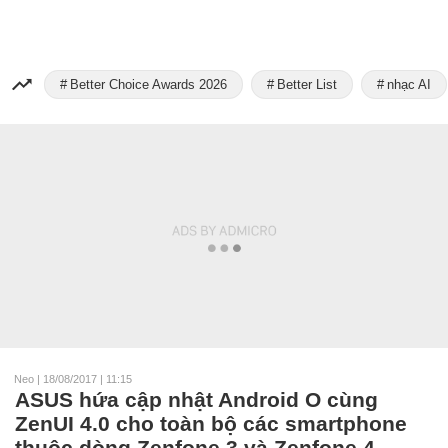
Better Choice Awards 2026
Better List
nhạc AI
Neo
|
18/08/2017 | 11:15
ASUS hứa cập nhật Android O cùng
ZenUI 4.0 cho toàn bộ các smartphone
thuộc dòng Zenfone 3 và Zenfone 4