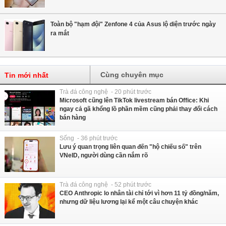
Toàn bộ "hạm đội" Zenfone 4 của Asus lộ diện trước ngày
ra mắt
Cùng chuyên mục
Tin mới nhất
Trà đá công nghệ - 20 phút trước
Microsoft cũng lên TikTok livestream bán Office: Khi
ngay cả gã khổng lồ phần mềm cũng phải thay đổi cách
bán hàng
Sống - 36 phút trước
Lưu ý quan trọng liên quan đến "hộ chiếu số" trên
VNeID, người dùng cần nắm rõ
Trà đá công nghệ - 52 phút trước
CEO Anthropic lo nhân tài chỉ tới vì hơn 11 tỷ đồng/năm,
nhưng dữ liệu lương lại kể một câu chuyện khác