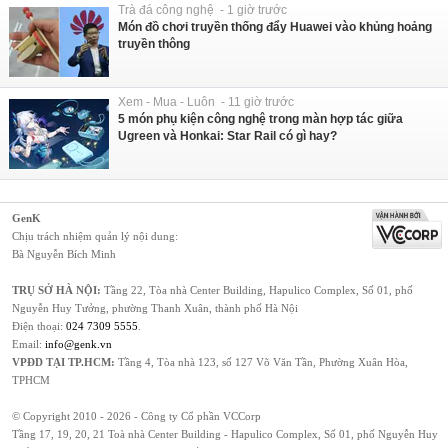
Trà đá công nghệ - 1 giờ trước
Món đồ chơi truyền thống đẩy Huawei vào khủng hoảng
truyền thông
Xem - Mua - Luôn - 11 giờ trước
5 món phụ kiện công nghệ trong màn hợp tác giữa
Ugreen và Honkai: Star Rail có gì hay?
GenK
Chịu trách nhiệm quản lý nội dung:
Bà Nguyễn Bích Minh
TRỤ SỞ HÀ NỘI:
Tầng 22, Tòa nhà Center Building, Hapulico Complex, Số 01, phố
Nguyễn Huy Tưởng, phường Thanh Xuân, thành phố Hà Nội
Điện thoại:
024 7309 5555
.
Email:
info@genk.vn
VPĐD TẠI TP.HCM:
Tầng 4, Tòa nhà 123, số 127 Võ Văn Tần, Phường Xuân Hòa,
TPHCM
© Copyright 2010 - 2026 - Công ty Cổ phần VCCorp
Tầng 17, 19, 20, 21 Toà nhà Center Building - Hapulico Complex, Số 01, phố Nguyễn Huy