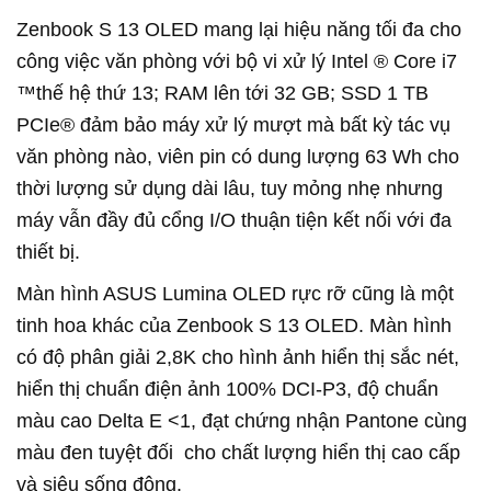
Zenbook S 13 OLED mang lại hiệu năng tối đa cho
công việc văn phòng với bộ vi xử lý Intel ® Core i7
™thế hệ thứ 13; RAM lên tới 32 GB; SSD 1 TB
PCIe® đảm bảo máy xử lý mượt mà bất kỳ tác vụ
văn phòng nào, viên pin có dung lượng 63 Wh cho
thời lượng sử dụng dài lâu, tuy mỏng nhẹ nhưng
máy vẫn đầy đủ cổng I/O thuận tiện kết nối với đa
thiết bị.
Màn hình ASUS Lumina OLED rực rỡ cũng là một
tinh hoa khác của Zenbook S 13 OLED. Màn hình
có độ phân giải 2,8K cho hình ảnh hiển thị sắc nét,
hiển thị chuẩn điện ảnh 100% DCI-P3, độ chuẩn
màu cao Delta E <1, đạt chứng nhận Pantone cùng
màu đen tuyệt đối cho chất lượng hiển thị cao cấp
và siêu sống động.