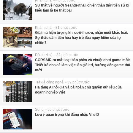
Khám phá - 4 phút trước
Sự thật về người Neanderthal, chiến thần thời tiền sử bị
hiểu lầm là kẻ thất bại
Khám phá - 31 phút trước
Giải mã hiện tượng khỉ cưỡi hươu, nhận nuôi khác loài:
Sự thấu cảm tiến hóa hay trò đùa nguy hiểm của tự
nhiên?
Đồ chơi số - 32 phút trước
CORSAIR ra mắt loạt bàn phím và chuột chơi game mới:
Thiết kế cho cả làm việc lẫn giải trí, hướng đến game thủ
mới
Trà đá công nghệ - 39 phút trước
Hạ tầng AI nội địa và bài toán chủ quyền dữ liệu của
doanh nghiệp Việt
Sống - 55 phút trước
Lưu ý quan trọng khi đăng nhập VneID