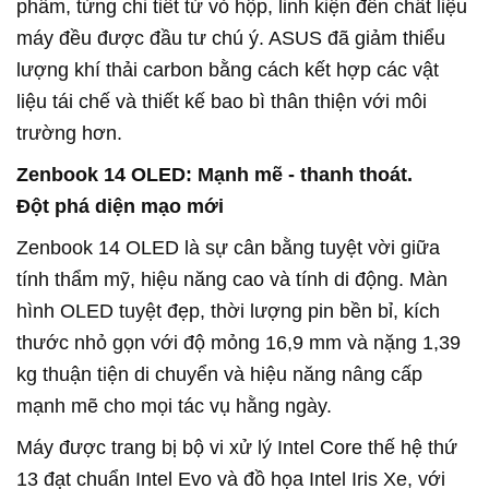
phẩm, từng chi tiết từ vỏ hộp, linh kiện đến chất liệu
máy đều được đầu tư chú ý. ASUS đã giảm thiểu
lượng khí thải carbon bằng cách kết hợp các vật
liệu tái chế và thiết kế bao bì thân thiện với môi
trường hơn.
Zenbook
14 OLED:
Mạnh
mẽ
-
thanh
thoát
.
Đột
phá
diện
mạo
mới
Zenbook 14 OLED là sự cân bằng tuyệt vời giữa
tính thẩm mỹ, hiệu năng cao và tính di động. Màn
hình OLED tuyệt đẹp, thời lượng pin bền bỉ, kích
thước nhỏ gọn với độ mỏng 16,9 mm và nặng 1,39
kg thuận tiện di chuyển và hiệu năng nâng cấp
mạnh mẽ cho mọi tác vụ hằng ngày.
Máy được trang bị bộ vi xử lý Intel Core thế hệ thứ
13 đạt chuẩn Intel Evo và đồ họa Intel Iris Xe, với