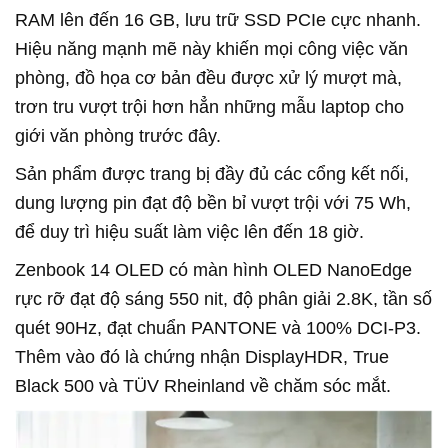
RAM lên đến 16 GB, lưu trữ SSD PCIe cực nhanh.
Hiệu năng mạnh mẽ này khiến mọi công việc văn
phòng, đồ họa cơ bản đều được xử lý mượt mà,
trơn tru vượt trội hơn hẳn những mẫu laptop cho
giới văn phòng trước đây.
Sản phẩm được trang bị đầy đủ các cổng kết nối,
dung lượng pin đạt độ bền bỉ vượt trội với 75 Wh,
để duy trì hiệu suất làm việc lên đến 18 giờ.
Zenbook 14 OLED có màn hình OLED NanoEdge
rực rỡ đạt độ sáng 550 nit, độ phân giải 2.8K, tần số
quét 90Hz, đạt chuẩn PANTONE và 100% DCI-P3.
Thêm vào đó là chứng nhận DisplayHDR, True
Black 500 và TÜV Rheinland về chăm sóc mắt.