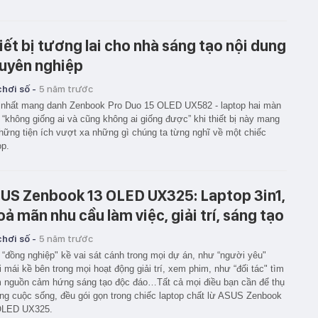
iết bị tương lai cho nhà sáng tạo nội dung
uyên nghiệp
hơi số -
5 năm trước
nhất mang danh Zenbook Pro Duo 15 OLED UX582 - laptop hai màn
 “không giống ai và cũng không ai giống được” khi thiết bị này mang
những tiện ích vượt xa những gì chúng ta từng nghĩ về một chiếc
op.
US Zenbook 13 OLED UX325: Laptop 3in1,
oả mãn nhu cầu làm việc, giải trí, sáng tạo
hơi số -
5 năm trước
“đồng nghiệp" kề vai sát cánh trong mọi dự án, như “người yêu"
i mái kề bên trong mọi hoạt động giải trí, xem phim, như “đối tác" tìm
 nguồn cảm hứng sáng tạo độc đáo…Tất cả mọi điều bạn cần để thụ
g cuộc sống, đều gói gọn trong chiếc laptop chất lừ ASUS Zenbook
OLED UX325.