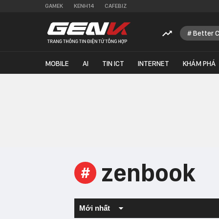
GAMEK
KENH14
CAFEBIZ
Better 
MOBILE
AI
TIN ICT
INTERNET
KHÁM PHÁ
zenbook
#
Mới nhất