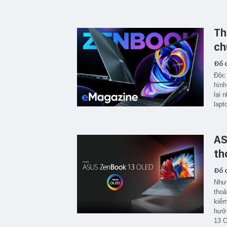
Th
ch
Đồ c
Độc 
hình
lại 
lapt
AS
th
Đồ c
Như 
thoả
kiếm
hưởn
13 