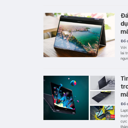
Đá
dụ
mà
Đồ c
Với 
lai 
ngườ
Tì
tr
m
Đồ c
Lapt
trườ
cực 
thàn