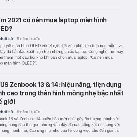
m 2021 có nên mua laptop màn hình
LED?
hơi số -
5 năm trước
 nghệ màn hình OLED vốn được biết đến phổ biến trên các mẫu tivi,
đây đã bắt đầu xuất hiện trên những chiếc laptop. Công nghệ mới này
ạo thêm một câu hỏi khó khi bạn chọn mua laptop: “Có nên mua
op màn hình OLED?”.
US Zenbook 13 & 14: hiệu năng, tiện dụng
nh cao trong thân hình mỏng nhẹ bậc nhất
ế giới
hơi số -
6 năm trước
ook 13 và Zenbook 14 phiên bản mới nhất gây ấn tượng mạnh với
ỏng hàng đầu thế giới nhưng vẫn đầy đủ các cổng kết nối cùng với
 năng mạnh mẽ, đáp ứng mọi nhu cầu từ công việc cho đến giải trí.