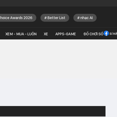
Choice Awards 2026
Better List
nhạc AI
XEM - MUA - LUÔN
XE
APPS-GAME
ĐỒ CHƠI SỐ
BÍ M