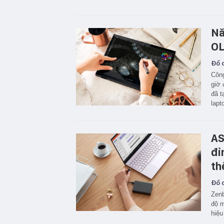
Nă
O
Đồ c
Công
giờ 
đã t
lapt
AS
đỉ
th
Đồ c
Zenb
độ m
hiệu