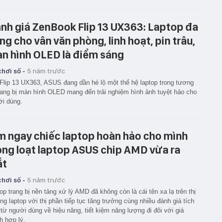
nh giá ZenBook Flip 13 UX363: Laptop đa
ng cho vân văn phòng, linh hoạt, pin trâu,
n hình OLED là điểm sáng
hơi số -
5 năm trước
Flip 13 UX363, ASUS đang dần hé lộ một thế hệ laptop trong tương
trang bị màn hình OLED mang đến trải nghiệm hình ảnh tuyệt hảo cho
i dùng.
m ngay chiếc laptop hoàn hảo cho mình
ong loạt laptop ASUS chip AMD vừa ra
ắt
hơi số -
5 năm trước
op trang bị nền tảng xử lý AMD đã không còn là cái tên xa lạ trên thị
ng laptop với thị phần tiếp tục tăng trưởng cùng nhiều đánh giá tích
từ người dùng về hiệu năng, tiết kiệm năng lượng đi đôi với giá
h hợp lý.