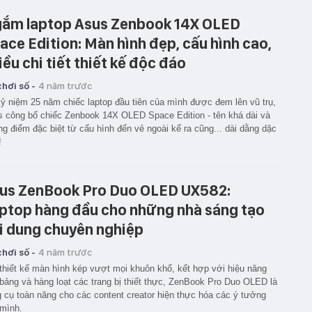
ắm laptop Asus Zenbook 14X OLED
ace Edition: Màn hình đẹp, cấu hình cao,
iều chi tiết thiết kế độc đáo
hơi số -
4 năm trước
ỷ niệm 25 năm chiếc laptop đầu tiên của mình được đem lên vũ trụ,
 công bố chiếc Zenbook 14X OLED Space Edition - tên khá dài và
g điểm đặc biệt từ cấu hình đến vẻ ngoài kể ra cũng... dài dằng dặc
!
us ZenBook Pro Duo OLED UX582:
ptop hàng đầu cho những nhà sáng tạo
i dung chuyên nghiệp
hơi số -
4 năm trước
thiết kế màn hình kép vượt mọi khuôn khổ, kết hợp với hiệu năng
bảng và hàng loạt các trang bị thiết thực, ZenBook Pro Duo OLED là
 cụ toàn năng cho các content creator hiện thực hóa các ý tưởng
mình.