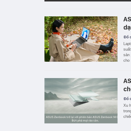
AS
dạ
Đồ c
Lapt
suất
sản
cho 
AS
ch
Đồ c
Xu h
tron
chiế