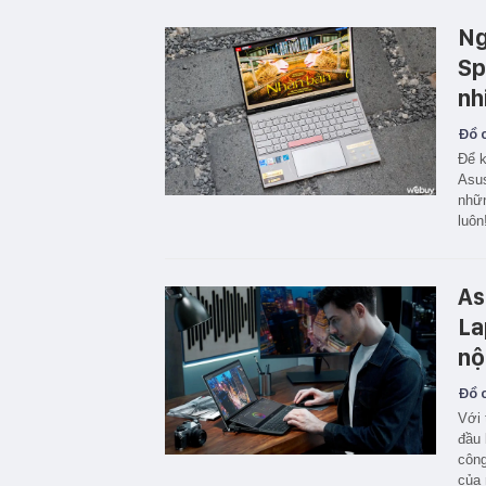
Ng
Sp
nh
Đồ c
Để k
Asus
nhữn
luôn
As
La
nộ
Đồ c
Với 
đầu 
công
của 