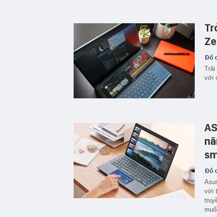
Tr
Ze
Đồ c
Trải
với 
AS
nă
sm
Đồ c
Asus
với 
truy
muốn