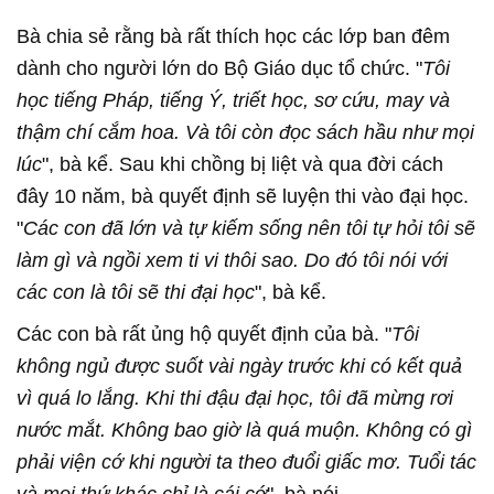
Bà chia sẻ rằng bà rất thích học các lớp ban đêm
dành cho người lớn do Bộ Giáo dục tổ chức. "
Tôi
học tiếng Pháp, tiếng Ý, triết học, sơ cứu, may và
thậm chí cắm hoa. Và tôi còn đọc sách hầu như mọi
lúc
", bà kể. Sau khi chồng bị liệt và qua đời cách
đây 10 năm, bà quyết định sẽ luyện thi vào đại học.
"
Các con đã lớn và tự kiếm sống nên tôi tự hỏi tôi sẽ
làm gì và ngồi xem ti vi thôi sao. Do đó tôi nói với
các con là tôi sẽ thi đại học
", bà kể.
Các con bà rất ủng hộ quyết định của bà. "
Tôi
không ngủ được suốt vài ngày trước khi có kết quả
vì quá lo lắng. Khi thi đậu đại học, tôi đã mừng rơi
nước mắt. Không bao giờ là quá muộn. Không có gì
phải viện cớ khi người ta theo đuổi giấc mơ. Tuổi tác
và mọi thứ khác chỉ là cái cớ
", bà nói.