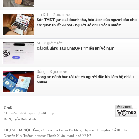
Tin ICT - 2 giờ trước
Sàn TMĐT gửi sai doanh thu, hóa đơn của người bán cho
cơ quan thuế: Ai sai - người đó chịu trách nhiệm
AI - 2 giờ trước
Cái giá đằng sau ChatGPT "miễn phí vô hạn"
Sống - 3 giờ trước
Công an cảnh báo tới tất cả người dân khi làm hộ chiếu
online
GenK
Chịu trách nhiệm quản lý nội dung:
Bà Nguyễn Bích Minh
TRỤ SỞ HÀ NỘI:
Tầng 22, Tòa nhà Center Building, Hapulico Complex, Số 01, phố
Nguyễn Huy Tưởng, phường Thanh Xuân, thành phố Hà Nội