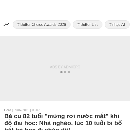
Better Choice Awards 2026
Better List
nhạc AI
Hero
|
09/07/2019 | 08:07
Bà cụ 82 tuổi "mừng rơi nước mắt" khi
đỗ đại học: Nhà nghèo, lúc 10 tuổi bị bố
bắt bỏ học đi chăn dê!