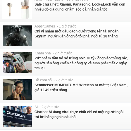
Sale chưa hết: Xiaomi, Panasonic, Lock&Lock vẫn còn
nhiều đồ gia dụng, chăm sóc cá nhân giá tốt
Apps/Games - 1 giờ trước
Chỉ vì nhầm một dấu gạch dưới trong tên tài khoản
Skyrim, người đàn ông vô tội phải ngồi tù 18 tháng
Khám phá - 2 giờ trước
Vứt nhầm tấm vé số trúng hơn 30 tỷ đồng vào thùng rác,
người đàn ông khiến cả công ty vệ sinh phải mất 2 ngày
tìm lại
Đồ chơi số - 2 giờ trước
Sennheiser MOMENTUM 5 Wireless ra mắt tại Việt Nam,
giá 12,49 triệu đồng
AI - 2 giờ trước
Chatbot AI đang viral thực chất chỉ có một người ngồi
trả lời hàng nghìn câu hỏi