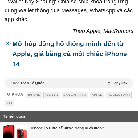
- Wallet Key Sharing: Chia sẻ chìa khóa trong ứng
dụng Wallet thông qua Messages, WhatsApp và các
app khác...
Theo Apple, MacRumors
Mở hộp đồng hồ thông minh đến từ
Apple, giá bằng cả một chiếc iPhone
14
Theo
Theo Tổ Quốc
Copy link
TỪ KHÓA
IPHONE
IOS 16.1
BẢN CẬP NHẬT
APPLE
HỆ ĐIỀU HÀNH
IOS
Tin liên quan
iPhone 15 Ultra sẽ được trang bị vỏ titan?