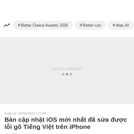
Better Choice Awards 2026
Better List
nhạc AI
Tuấn Lê
|
25/10/2022 | 17:08
Bản cập nhật iOS mới nhất đã sửa được
lỗi gõ Tiếng Việt trên iPhone