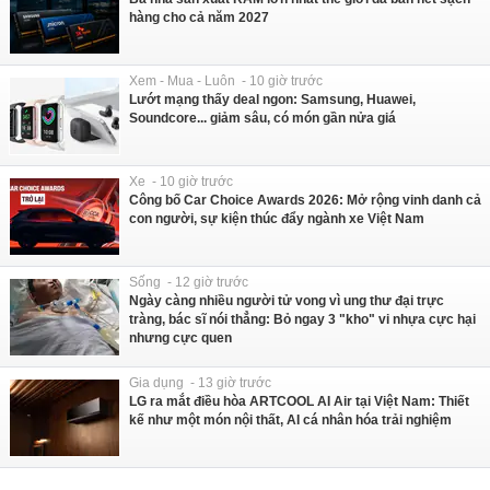
hàng cho cả năm 2027
Xem - Mua - Luôn - 10 giờ trước
Lướt mạng thấy deal ngon: Samsung, Huawei,
Soundcore... giảm sâu, có món gần nửa giá
Xe - 10 giờ trước
Công bố Car Choice Awards 2026: Mở rộng vinh danh cả
con người, sự kiện thúc đẩy ngành xe Việt Nam
Sống - 12 giờ trước
Ngày càng nhiều người tử vong vì ung thư đại trực
tràng, bác sĩ nói thẳng: Bỏ ngay 3 "kho" vi nhựa cực hại
nhưng cực quen
Gia dụng - 13 giờ trước
LG ra mắt điều hòa ARTCOOL AI Air tại Việt Nam: Thiết
kế như một món nội thất, AI cá nhân hóa trải nghiệm