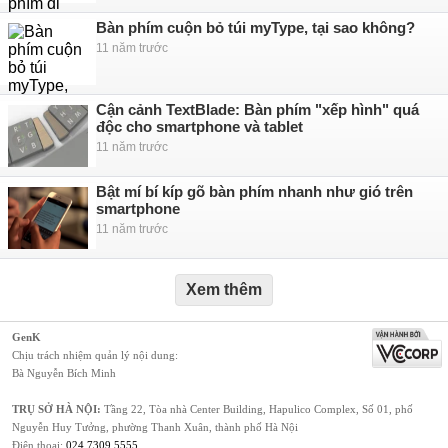
Bàn phím cuộn bỏ túi myType, tại sao không?
11 năm trước
Cận cảnh TextBlade: Bàn phím "xếp hình" quá
độc cho smartphone và tablet
11 năm trước
Bật mí bí kíp gõ bàn phím nhanh như gió trên
smartphone
11 năm trước
Xem thêm
GenK
Chịu trách nhiệm quản lý nội dung:
Bà Nguyễn Bích Minh
TRỤ SỞ HÀ NỘI:
Tầng 22, Tòa nhà Center Building, Hapulico Complex, Số 01, phố
Nguyễn Huy Tưởng, phường Thanh Xuân, thành phố Hà Nội
Điện thoại:
024 7309 5555
.