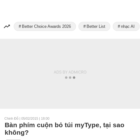
Better Choice Awards 2026
Better List
nhạc AI
Chinh Đỗ
|
05/02/2015 | 18:00
Bàn phím cuộn bỏ túi myType, tại sao
không?