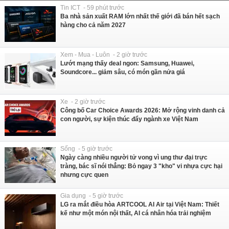
Tin ICT - 59 phút trước
Ba nhà sản xuất RAM lớn nhất thế giới đã bán hết sạch
hàng cho cả năm 2027
Xem - Mua - Luôn - 2 giờ trước
Lướt mạng thấy deal ngon: Samsung, Huawei,
Soundcore... giảm sâu, có món gần nửa giá
Xe - 2 giờ trước
Công bố Car Choice Awards 2026: Mở rộng vinh danh cả
con người, sự kiện thúc đẩy ngành xe Việt Nam
Sống - 5 giờ trước
Ngày càng nhiều người tử vong vì ung thư đại trực
tràng, bác sĩ nói thẳng: Bỏ ngay 3 "kho" vi nhựa cực hại
nhưng cực quen
Gia dụng - 5 giờ trước
LG ra mắt điều hòa ARTCOOL AI Air tại Việt Nam: Thiết
kế như một món nội thất, AI cá nhân hóa trải nghiệm