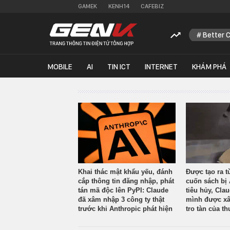
GAMEK
KENH14
CAFEBIZ
Better 
MOBILE
AI
TIN ICT
INTERNET
KHÁM PHÁ
Khai thác mật khẩu yếu, đánh
Được tạo ra t
cắp thông tin đăng nhập, phát
cuốn sách bị 
tán mã độc lên PyPI: Claude
tiêu hủy, Cla
đã xâm nhập 3 công ty thật
mình được xâ
trước khi Anthropic phát hiện
tro tàn của th