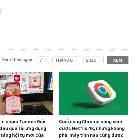
Xem theo ngày
7
THÁNG 8
2026
XEM
ểm chạm Tammi: Giải
Cuối cùng Chrome cũng xem
đau quá tải ứng dụng
được Netflix 4K, nhưng không
 tảng hội tụ mới của
phải máy tính nào cũng được