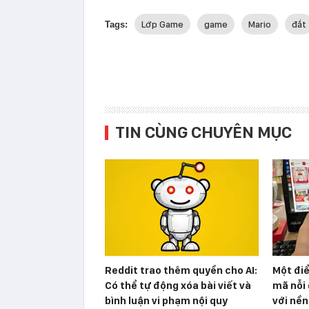
Lớp Game
game
Mario
đắt
Tags:
TIN CÙNG CHUYÊN MỤC
Reddit trao thêm quyền cho AI:
Một đi
Có thể tự động xóa bài viết và
mã nỗi 
bình luận vi phạm nội quy
với nền