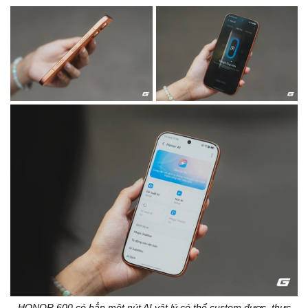
HONOR 600 có hẳn một nút AI vật lý có thể custom được, thực