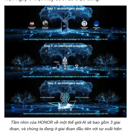
Tầm nhìn của HONOR về một thế giới AI sẽ bao gồm 3 giai
đoạn, và chúng ta đang ở giai đoạn đầu tiên với sự xuất hiện