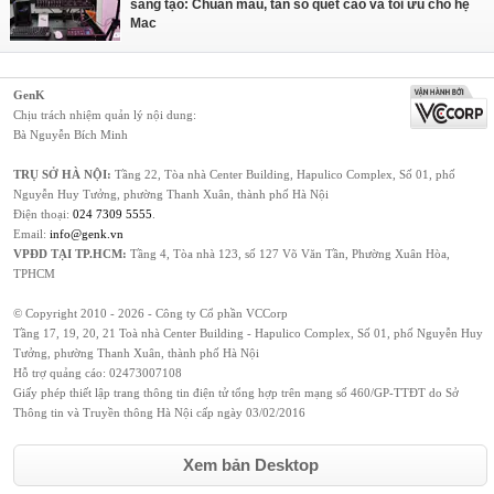
sáng tạo: Chuẩn màu, tần số quét cao và tối ưu cho hệ
Mac
GenK
Chịu trách nhiệm quản lý nội dung:
Bà Nguyễn Bích Minh
TRỤ SỞ HÀ NỘI:
Tầng 22, Tòa nhà Center Building, Hapulico Complex, Số 01, phố
Nguyễn Huy Tưởng, phường Thanh Xuân, thành phố Hà Nội
Điện thoại:
024 7309 5555
.
Email:
info@genk.vn
VPĐD TẠI TP.HCM:
Tầng 4, Tòa nhà 123, số 127 Võ Văn Tần, Phường Xuân Hòa,
TPHCM
© Copyright 2010 - 2026 - Công ty Cổ phần VCCorp
Tầng 17, 19, 20, 21 Toà nhà Center Building - Hapulico Complex, Số 01, phố Nguyễn Huy
Tưởng, phường Thanh Xuân, thành phố Hà Nội
Hỗ trợ quảng cáo:
02473007108
Giấy phép thiết lập trang thông tin điện tử tổng hợp trên mạng số 460/GP-TTĐT do Sở
Thông tin và Truyền thông Hà Nội cấp ngày 03/02/2016
Xem bản Desktop