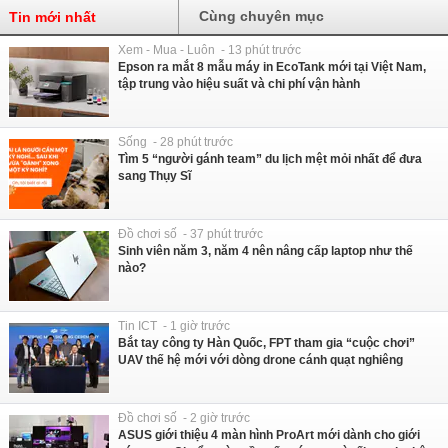
Cùng chuyên mục
Tin mới nhất
Xem - Mua - Luôn - 13 phút trước
Epson ra mắt 8 mẫu máy in EcoTank mới tại Việt Nam,
tập trung vào hiệu suất và chi phí vận hành
Sống - 28 phút trước
Tìm 5 “người gánh team” du lịch mệt mỏi nhất để đưa
sang Thụy Sĩ
Đồ chơi số - 37 phút trước
Sinh viên năm 3, năm 4 nên nâng cấp laptop như thế
nào?
Tin ICT - 1 giờ trước
Bắt tay công ty Hàn Quốc, FPT tham gia “cuộc chơi”
UAV thế hệ mới với dòng drone cánh quạt nghiêng
Đồ chơi số - 2 giờ trước
ASUS giới thiệu 4 màn hình ProArt mới dành cho giới