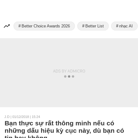
Better Choice Awards 2026
Better List
nhạc AI
J.D
|
01/12/2018 | 15:24
Bạn thực sự rất thông minh nếu có
những dấu hiệu kỳ cục này, dù bạn có
tin hay không