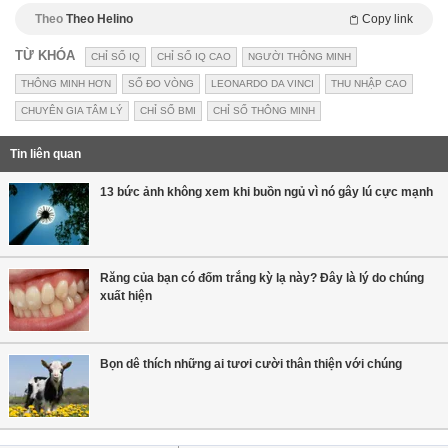
Theo
Theo Helino
Copy link
TỪ KHÓA
CHỈ SỐ IQ
CHỈ SỐ IQ CAO
NGƯỜI THÔNG MINH
THÔNG MINH HƠN
SỐ ĐO VÒNG
LEONARDO DA VINCI
THU NHẬP CAO
CHUYÊN GIA TÂM LÝ
CHỈ SỐ BMI
CHỈ SỐ THÔNG MINH
Tin liên quan
13 bức ảnh không xem khi buồn ngủ vì nó gây lú cực mạnh
Răng của bạn có đốm trắng kỳ lạ này? Đây là lý do chúng
xuất hiện
Bọn dê thích những ai tươi cười thân thiện với chúng