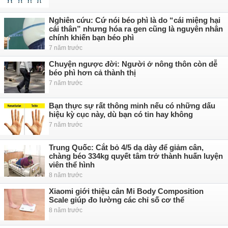
Nghiên cứu: Cứ nói béo phì là do “cái miệng hại
cái thân” nhưng hóa ra gen cũng là nguyên nhân
chính khiến bạn béo phì
7 năm trước
Chuyện ngược đời: Người ở nông thôn còn dễ
béo phì hơn cả thành thị
7 năm trước
Bạn thực sự rất thông minh nếu có những dấu
hiệu kỳ cục này, dù bạn có tin hay không
7 năm trước
Trung Quốc: Cắt bỏ 4/5 dạ dày để giảm cân,
chàng béo 334kg quyết tâm trở thành huấn luyện
viên thể hình
8 năm trước
Xiaomi giới thiệu cân Mi Body Composition
Scale giúp đo lường các chỉ số cơ thể
8 năm trước