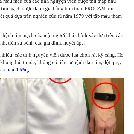
và mẫu máu của các tình nguyện viên được thu thập như
 tim mạch được đánh giá bằng tính toán PROCAM, một
ết quả dựa trên nghiên cứu từ năm 1979 với tập mẫu tham
bệnh tim mạch của một người khá chính xác dựa trên các
tính, tiền sử bệnh của gia đình, huyết áp…
y nhiễu, các tình nguyện viên được lựa chọn rất kỹ càng. Họ
không hút thuốc, không có tiền sử bệnh đau tim, đột quỵ,
 cả
tiểu đường
.