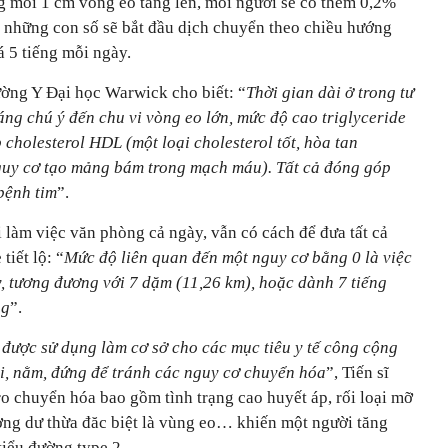
ng mỗi 1 cm vòng eo tăng lên, mỗi người sẽ có thêm 0,2%
 những con số sẽ bắt đầu dịch chuyển theo chiều hướng
uá 5 tiếng mỗi ngày.
ường Y Đại học Warwick cho biết: “
Thời gian dài ở trong tư
đáng chú ý đến chu vi vòng eo lớn, mức độ cao triglyceride
cholesterol HDL (một loại cholesterol tốt, hòa tan
nguy cơ tạo mảng bám trong mạch máu). Tất cả đóng góp
bệnh tim
”.
 làm việc văn phòng cả ngày, vẫn có cách để đưa tất cả
tiết lộ: “
Mức độ liên quan đến một nguy cơ bằng 0 là việc
, tương đương với 7 dặm (11,26 km), hoặc dành 7 tiếng
ng
”.
 được sử dụng làm cơ sở cho các mục tiêu y tế công cộng
ồi, nằm, đứng để tránh các nguy cơ chuyển hóa
”, Tiến sĩ
ro chuyển hóa bao gồm tình trạng cao huyết áp, rối loại mỡ
ơng dư thừa đăc biệt là vùng eo… khiến một người tăng
iểu đường type 2.