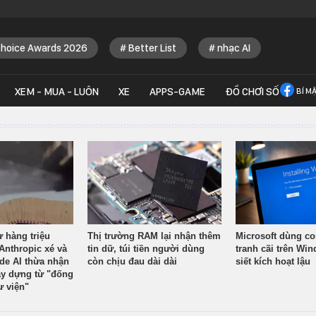
Choice Awards 2026
Better List
nhạc AI
XEM - MUA - LUÔN
XE
APPS-GAME
ĐỒ CHƠI SỐ
BÍ M
ừ hàng triệu
Thị trường RAM lại nhận thêm
Microsoft dùng co
Anthropic xé và
tin dữ, túi tiền người dùng
tranh cãi trên Wi
ude AI thừa nhận
còn chịu đau dài dài
siết kích hoạt lậu
y dựng từ "đống
ư viện"