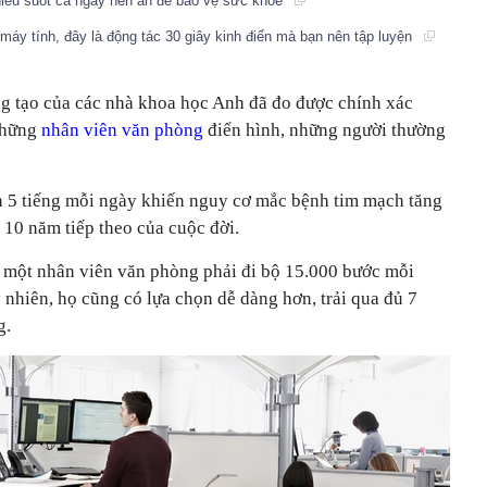
iều suốt cả ngày nên ăn để bảo vệ sức khỏe
máy tính, đây là động tác 30 giây kinh điển mà bạn nên tập luyện
ng tạo của các nhà khoa học Anh đã đo được chính xác
những
nhân viên văn phòng
điển hình, những người thường
n 5 tiếng mỗi ngày khiến nguy cơ mắc bệnh tim mạch tăng
n 10 năm tiếp theo của cuộc đời.
0, một nhân viên văn phòng phải đi bộ 15.000 bước mỗi
nhiên, họ cũng có lựa chọn dễ dàng hơn, trải qua đủ 7
g.