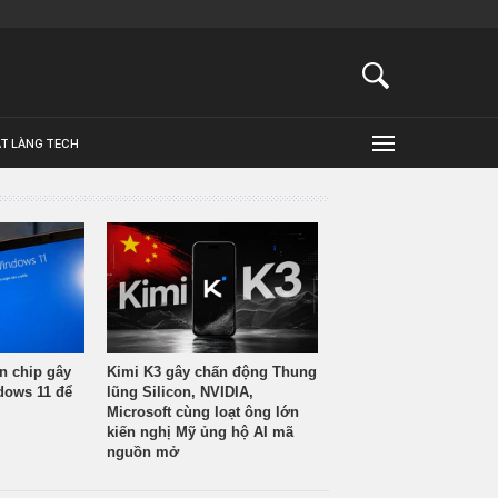
ẬT LÀNG TECH
n chip gây
Kimi K3 gây chấn động Thung
ndows 11 để
lũng Silicon, NVIDIA,
Microsoft cùng loạt ông lớn
kiến nghị Mỹ ủng hộ AI mã
nguồn mở