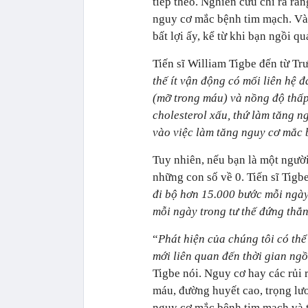
tiếp theo. Nghiên cứu chỉ ra rằ
nguy cơ mắc bệnh tim mạch. Và
bất lợi ấy, kể từ khi bạn ngồi q
Tiến sĩ William Tigbe đến từ Tr
thế ít vận động có mối liên hệ 
(mỡ trong máu) và nồng độ thấp 
cholesterol xấu, thứ làm tăng 
vào việc làm tăng nguy cơ mắc 
Tuy nhiên, nếu bạn là một người
những con số về 0. Tiến sĩ Tigbe 
đi bộ hơn 15.000 bước mỗi ngày
mỗi ngày trong tư thế đứng thẳ
“
Phát hiện của chúng tôi có thể
mới liên quan đến thời gian ng
Tigbe nói. Nguy cơ hay các rủi 
máu, đường huyết cao, trọng lư
nguy cơ mắc bệnh tim mạch và t