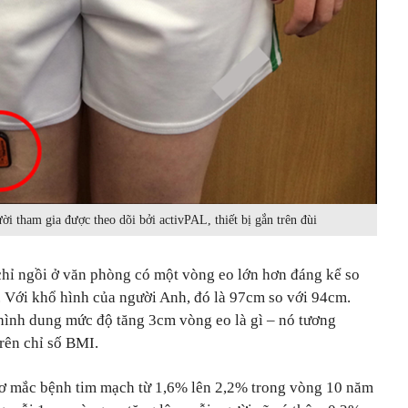
ời tham gia được theo dõi bởi activPAL, thiết bị gắn trên đùi
chỉ ngồi ở văn phòng có một vòng eo lớn hơn đáng kể so
 Với khổ hình của người Anh, đó là 97cm so với 94cm.
hình dung mức độ tăng 3cm vòng eo là gì – nó tương
trên chỉ số BMI.
cơ mắc bệnh tim mạch từ 1,6% lên 2,2% trong vòng 10 năm