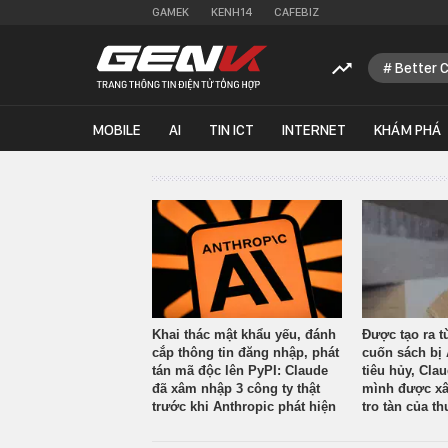
GAMEK
KENH14
CAFEBIZ
Better 
MOBILE
AI
TIN ICT
INTERNET
KHÁM PHÁ
Khai thác mật khẩu yếu, đánh
Được tạo ra t
cắp thông tin đăng nhập, phát
cuốn sách bị 
tán mã độc lên PyPI: Claude
tiêu hủy, Cla
đã xâm nhập 3 công ty thật
mình được xâ
trước khi Anthropic phát hiện
tro tàn của th