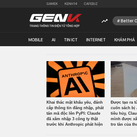
GAMEK
KENH14
CAFEBIZ
Better 
MOBILE
AI
TIN ICT
INTERNET
KHÁM PHÁ
Khai thác mật khẩu yếu, đánh
Được tạo ra t
cắp thông tin đăng nhập, phát
cuốn sách bị 
tán mã độc lên PyPI: Claude
tiêu hủy, Cla
đã xâm nhập 3 công ty thật
mình được xâ
trước khi Anthropic phát hiện
tro tàn của th