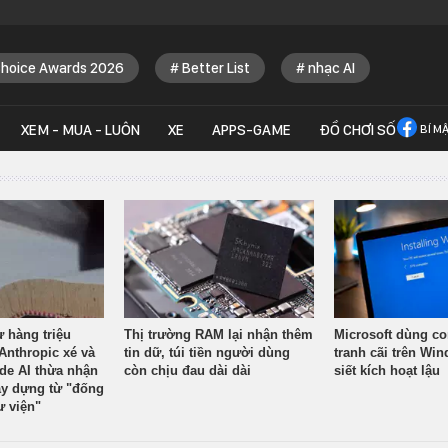
Choice Awards 2026
Better List
nhạc AI
XEM - MUA - LUÔN
XE
APPS-GAME
ĐỒ CHƠI SỐ
BÍ M
ừ hàng triệu
Thị trường RAM lại nhận thêm
Microsoft dùng co
Anthropic xé và
tin dữ, túi tiền người dùng
tranh cãi trên Wi
ude AI thừa nhận
còn chịu đau dài dài
siết kích hoạt lậu
y dựng từ "đống
ư viện"