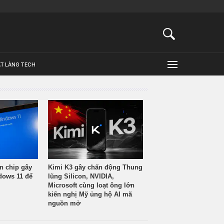
ẬT LÀNG TECH
n chip gây
Kimi K3 gây chấn động Thung
ndows 11 để
lũng Silicon, NVIDIA,
Microsoft cùng loạt ông lớn
kiến nghị Mỹ ủng hộ AI mã
nguồn mở