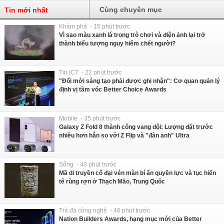
Cùng chuyên mục
Tin mới nhất
Khám phá - 15 phút trước
Vì sao màu xanh lá trong trò chơi và điện ảnh lại trở
thành biểu tượng nguy hiểm chết người?
Tin ICT - 22 phút trước
"Đổi mới sáng tạo phải được ghi nhận": Cơ quan quản lý
định vị tầm vóc Better Choice Awards
Mobile - 35 phút trước
Galaxy Z Fold 8 thành công vang dội: Lượng đặt trước
nhiều hơn hẳn so với Z Flip và "đàn anh" Ultra
Sống - 43 phút trước
Mã di truyền cổ đại vén màn bí ẩn quyền lực và tục hiến
tế rùng rợn ở Thạch Mão, Trung Quốc
Trà đá công nghệ - 46 phút trước
Nation Builders Awards, hạng mục mới của Better