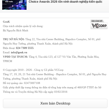
Choice Awards 2026 tôn vinh doanh nghiệp kiến quốc
GenK
Chịu trách nhiệm quản lý nội dung:
Bà Nguyễn Bích Minh
TRỤ SỞ HÀ NỘI:
Tầng 22, Tòa nhà Center Building, Hapulico Complex, Số 01, phố
Nguyễn Huy Tưởng, phường Thanh Xuân, thành phố Hà Nội
Điện thoại:
024 7309 5555
.
Email:
info@genk.vn
VPĐD TẠI TP.HCM:
Tầng 4, Tòa nhà 123, số 127 Võ Văn Tần, Phường Xuân Hòa,
TPHCM
© Copyright 2010 - 2026 - Công ty Cổ phần VCCorp
Tầng 17, 19, 20, 21 Toà nhà Center Building - Hapulico Complex, Số 01, phố Nguyễn Huy
Tưởng, phường Thanh Xuân, thành phố Hà Nội
Hỗ trợ quảng cáo:
02473007108
Giấy phép thiết lập trang thông tin điện tử tổng hợp trên mạng số 460/GP-TTĐT do Sở
Thông tin và Truyền thông Hà Nội cấp ngày 03/02/2016
Xem bản Desktop