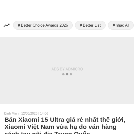
Better Choice Awards 2026
Better List
nhạc AI
Bình Minh
|
12/03/2025 | 14:06
Bán Xiaomi 15 Ultra giá rẻ nhất thế giới,
Xiaomi Việt Nam vừa hạ đo ván hàng
xách tay nội địa Trung Quốc