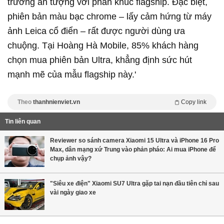
trưởng ấn tượng với phân khúc flagship. Đặc biệt,
phiên bản màu bạc chrome – lấy cảm hứng từ máy
ảnh Leica cổ điển – rất được người dùng ưa
chuộng. Tại Hoàng Hà Mobile, 85% khách hàng
chọn mua phiên bản Ultra, khẳng định sức hút
mạnh mẽ của mẫu flagship này.'
Theo
thanhnienviet.vn
Copy link
Tin liên quan
Reviewer so sánh camera Xiaomi 15 Ultra và iPhone 16 Pro
Max, dân mạng xứ Trung vào phản pháo: Ai mua iPhone để
chụp ảnh vậy?
"Siêu xe điện" Xiaomi SU7 Ultra gặp tai nạn đầu tiên chỉ sau
vài ngày giao xe