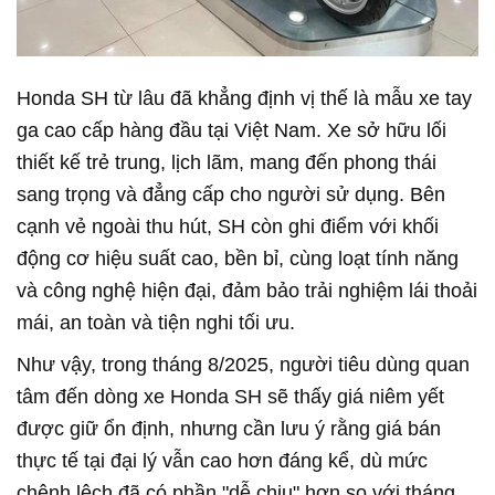
Honda SH từ lâu đã khẳng định vị thế là mẫu xe tay
ga cao cấp hàng đầu tại Việt Nam. Xe sở hữu lối
thiết kế trẻ trung, lịch lãm, mang đến phong thái
sang trọng và đẳng cấp cho người sử dụng. Bên
cạnh vẻ ngoài thu hút, SH còn ghi điểm với khối
động cơ hiệu suất cao, bền bỉ, cùng loạt tính năng
và công nghệ hiện đại, đảm bảo trải nghiệm lái thoải
mái, an toàn và tiện nghi tối ưu.
Như vậy, trong tháng 8/2025, người tiêu dùng quan
tâm đến dòng xe Honda SH sẽ thấy giá niêm yết
được giữ ổn định, nhưng cần lưu ý rằng giá bán
thực tế tại đại lý vẫn cao hơn đáng kể, dù mức
chênh lệch đã có phần "dễ chịu" hơn so với tháng