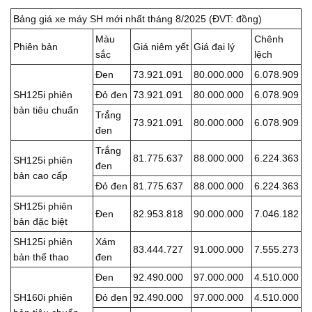
Bảng giá xe máy SH mới nhất tháng 8/2025 (ĐVT: đồng)
Màu
Chênh
Phiên bản
Giá niêm yết
Giá đại lý
sắc
lệch
Đen
73.921.091
80.000.000
6.078.909
SH125i phiên
Đỏ đen
73.921.091
80.000.000
6.078.909
bản tiêu chuẩn
Trắng
73.921.091
80.000.000
6.078.909
đen
Trắng
81.775.637
88.000.000
6.224.363
SH125i phiên
đen
bản cao cấp
Đỏ đen
81.775.637
88.000.000
6.224.363
SH125i phiên
Đen
82.953.818
90.000.000
7.046.182
bản đặc biệt
SH125i phiên
Xám
83.444.727
91.000.000
7.555.273
bản thể thao
đen
Đen
92.490.000
97.000.000
4.510.000
SH160i phiên
Đỏ đen
92.490.000
97.000.000
4.510.000