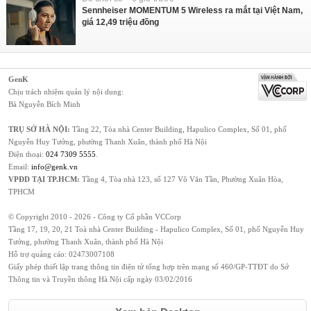
Sennheiser MOMENTUM 5 Wireless ra mắt tại Việt Nam,
giá 12,49 triệu đồng
GenK
Chịu trách nhiệm quản lý nội dung:
Bà Nguyễn Bích Minh
TRỤ SỞ HÀ NỘI:
Tầng 22, Tòa nhà Center Building, Hapulico Complex, Số 01, phố
Nguyễn Huy Tưởng, phường Thanh Xuân, thành phố Hà Nội
Điện thoại:
024 7309 5555
.
Email:
info@genk.vn
VPĐD TẠI TP.HCM:
Tầng 4, Tòa nhà 123, số 127 Võ Văn Tần, Phường Xuân Hòa,
TPHCM
© Copyright 2010 - 2026 - Công ty Cổ phần VCCorp
Tầng 17, 19, 20, 21 Toà nhà Center Building - Hapulico Complex, Số 01, phố Nguyễn Huy
Tưởng, phường Thanh Xuân, thành phố Hà Nội
Hỗ trợ quảng cáo:
02473007108
Giấy phép thiết lập trang thông tin điện tử tổng hợp trên mạng số 460/GP-TTĐT do Sở
Thông tin và Truyền thông Hà Nội cấp ngày 03/02/2016