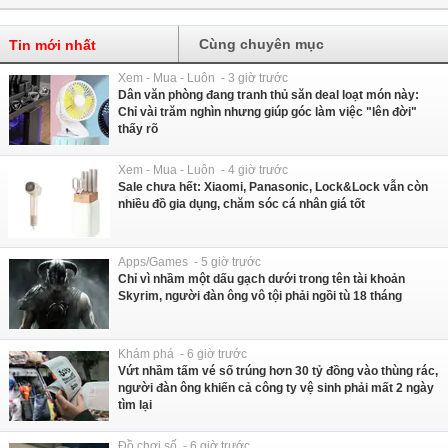
Cùng chuyên mục
Tin mới nhất
Xem - Mua - Luôn - 3 giờ trước
Dân văn phòng đang tranh thủ săn deal loạt món này:
Chỉ vài trăm nghìn nhưng giúp góc làm việc "lên đời"
thấy rõ
Xem - Mua - Luôn - 4 giờ trước
Sale chưa hết: Xiaomi, Panasonic, Lock&Lock vẫn còn
nhiều đồ gia dụng, chăm sóc cá nhân giá tốt
Apps/Games - 5 giờ trước
Chỉ vì nhầm một dấu gạch dưới trong tên tài khoản
Skyrim, người đàn ông vô tội phải ngồi tù 18 tháng
Khám phá - 6 giờ trước
Vứt nhầm tấm vé số trúng hơn 30 tỷ đồng vào thùng rác,
người đàn ông khiến cả công ty vệ sinh phải mất 2 ngày
tìm lại
Đồ chơi số - 6 giờ trước