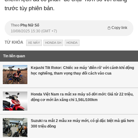
trước tùy phiên bản.
Theo
Phụ Nữ Số
Copy link
10/08/2025 15:30 (GMT +7)
TỪ KHÓA
XE MÁY
HONDA SH
HONDA
Tin liên quan
Kejashi Tilt Rotor: Chiếc xe máy 'điên rồ' với cánh khí động
học nghiêng, tham vọng thay đổi cách vào cua
Honda Việt Nam ra mắt xe máy số đời mới: Giá từ 22 triệu,
động cơ mới ăn xăng chỉ 1,56L/100km
Suzuki ra mắt 2 mẫu xe máy mới, có gì đặc biệt mà giá hơn
300 triệu đồng