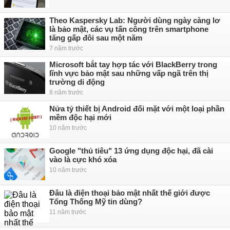
Theo Kaspersky Lab: Người dùng ngày càng lơ
là bảo mật, các vụ tấn công trên smartphone
tăng gấp đôi sau một năm
7 năm trước
Microsoft bắt tay hợp tác với BlackBerry trong
lĩnh vực bảo mật sau những vấp ngã trên thị
trường di động
8 năm trước
Nửa tỷ thiết bị Android đối mặt với một loại phần
mềm độc hại mới
10 năm trước
Google "thủ tiêu" 13 ứng dụng độc hại, đã cài
vào là cực khó xóa
10 năm trước
Đâu là điện thoại bảo mật nhất thế giới được
Tổng Thống Mỹ tin dùng?
11 năm trước