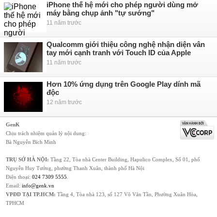
iPhone thế hệ mới cho phép người dùng mở
máy bằng chụp ảnh "tự sướng"
11 năm trước
Qualcomm giới thiệu công nghệ nhận diện vân
tay mới cạnh tranh với Touch ID của Apple
11 năm trước
Hơn 10% ứng dụng trên Google Play dính mã
độc
12 năm trước
GenK
Chịu trách nhiệm quản lý nội dung:
Bà Nguyễn Bích Minh
TRỤ SỞ HÀ NỘI:
Tầng 22, Tòa nhà Center Building, Hapulico Complex, Số 01, phố
Nguyễn Huy Tưởng, phường Thanh Xuân, thành phố Hà Nội
Điện thoại:
024 7309 5555
.
Email:
info@genk.vn
VPĐD TẠI TP.HCM:
Tầng 4, Tòa nhà 123, số 127 Võ Văn Tần, Phường Xuân Hòa,
TPHCM