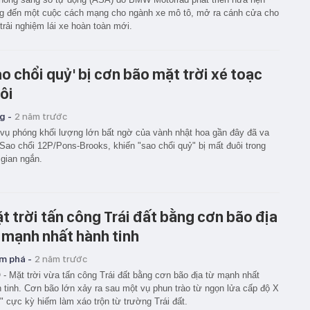
 đến một cuộc cách mạng cho ngành xe mô tô, mở ra cánh cửa cho
trải nghiệm lái xe hoàn toàn mới.
ao chổi quỷ' bị cơn bão mặt trời xé toạc
ôi
g -
2 năm trước
vụ phóng khối lượng lớn bất ngờ của vành nhật hoa gần đây đã va
Sao chổi 12P/Pons-Brooks, khiến "sao chổi quỷ" bị mất đuôi trong
 gian ngắn.
t trời tấn công Trái đất bằng cơn bão địa
 mạnh nhất hành tinh
m phá -
2 năm trước
- Mặt trời vừa tấn công Trái đất bằng cơn bão địa từ mạnh nhất
 tinh. Cơn bão lớn xảy ra sau một vụ phun trào từ ngọn lửa cấp độ X
" cực kỳ hiếm làm xáo trộn từ trường Trái đất.