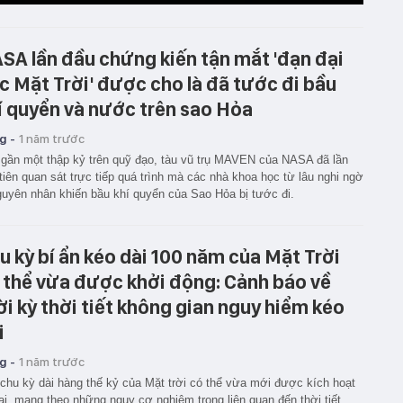
SA lần đầu chứng kiến tận mắt 'đạn đại
c Mặt Trời' được cho là đã tước đi bầu
í quyển và nước trên sao Hỏa
g -
1 năm trước
gần một thập kỷ trên quỹ đạo, tàu vũ trụ MAVEN của NASA đã lần
tiên quan sát trực tiếp quá trình mà các nhà khoa học từ lâu nghi ngờ
guyên nhân khiến bầu khí quyển của Sao Hỏa bị tước đi.
u kỳ bí ẩn kéo dài 100 năm của Mặt Trời
 thể vừa được khởi động: Cảnh báo về
ời kỳ thời tiết không gian nguy hiểm kéo
i
g -
1 năm trước
chu kỳ dài hàng thế kỷ của Mặt trời có thể vừa mới được kích hoạt
lại, mang theo những nguy cơ nghiêm trọng liên quan đến thời tiết