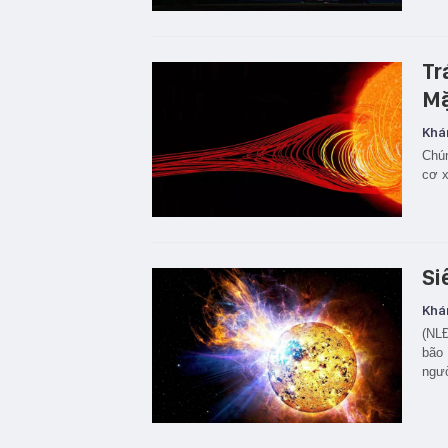
Tr
Mặ
Khá
Chún
cơ x
Si
Khá
(NLĐ
bão 
ngườ