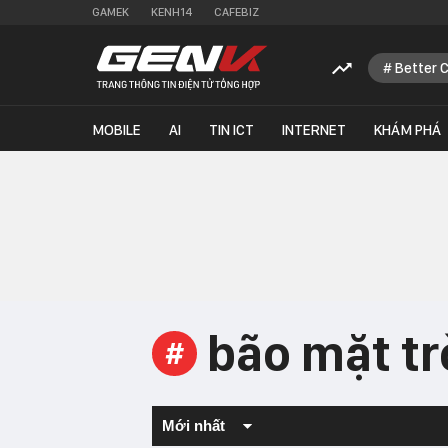
GAMEK
KENH14
CAFEBIZ
Better 
MOBILE
AI
TIN ICT
INTERNET
KHÁM PHÁ
bão mặt tr
#
Mới nhất