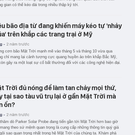
g gian có thể kéo dài trong nhiều thập kỷ tới.
êu bão địa từ đang khiến máy kéo tự 'nhảy
a' trên khắp các trang trại ở Mỹ
g -
2 năm trước
g cơn bão Mặt Trời mạnh mẽ vào tháng 5 và tháng 10 vừa qua
g chỉ mang lại cảnh tượng cực quang huyền ảo trên khắp Bắc Mỹ,
òn gây ra một loạt sự cố bất thường đối với các công nghệ hiện đại.
t Trời đủ nóng để làm tan chảy mọi thứ,
y tại sao tàu vũ trụ lại ở gần Mặt Trời mà
n ổn?
g -
2 năm trước
thăm dò Parker Solar Probe đang tiến gần tới Mặt Trời hơn bao giờ
 mang theo sứ mệnh quan trọng là cung cấp những thông tin quý giá
gôi sao quan trọng nhất trong hệ Mặt Trời của chúng ta. Khám phá