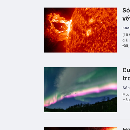
Só
vế
Khá
(Tổ 
giải
Đất,
Cự
tr
Sốn
Một 
màu 
Ha