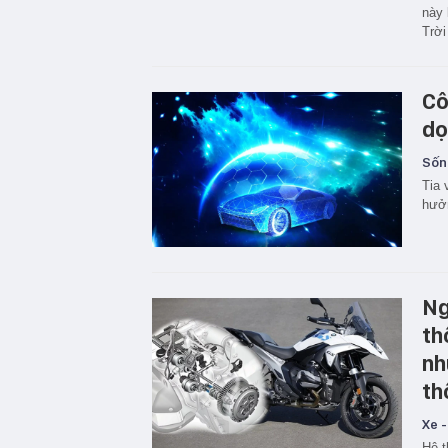
này 
Trời
Cô
dọ
Sốn
Tia 
hưởn
Ng
th
nh
th
Xe -
Hệ t