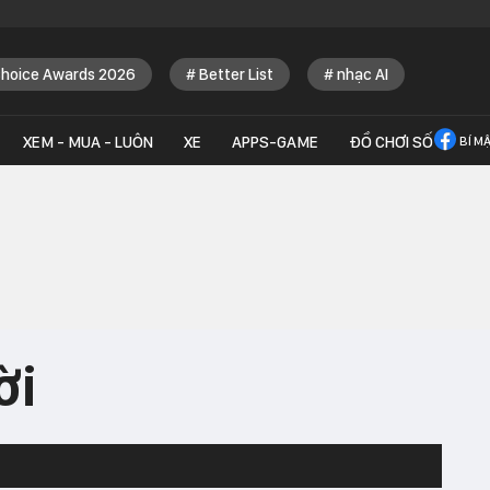
Choice Awards 2026
Better List
nhạc AI
XEM - MUA - LUÔN
XE
APPS-GAME
ĐỒ CHƠI SỐ
BÍ M
ời