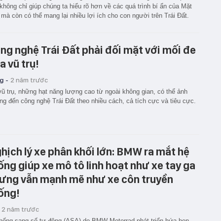
không chỉ giúp chúng ta hiểu rõ hơn về các quá trình bí ẩn của Mặt
 mà còn có thể mang lại nhiều lợi ích cho con người trên Trái Đất.
ng nghệ Trái Đất phải đối mặt với mối đe
a vũ trụ!
g -
2 năm trước
vũ trụ, những hạt năng lượng cao từ ngoài không gian, có thể ảnh
g đến công nghệ Trái Đất theo nhiều cách, cả tích cực và tiêu cực.
hịch lý xe phân khối lớn: BMW ra mắt hệ
ống giúp xe mô tô linh hoạt như xe tay ga
ưng vẫn mạnh mẽ như xe côn truyền
ống!
2 năm trước
hống sang số tự động (ASA) do BMW Motorrad phát triển hứa hẹn