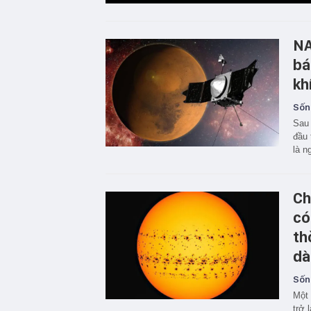
NA
bá
kh
Sốn
Sau 
đầu 
là n
Ch
có
th
dà
Sốn
Một 
trở 