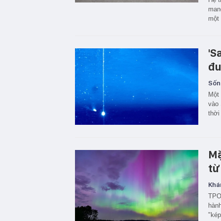
mang
một 
'S
đu
Sốn
Một 
vào 
thời
Mặ
từ
Khá
TPO 
hành
"kép