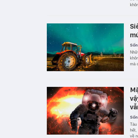
khôn
Si
mú
Sốn
Nhữn
khôn
mà c
Mặ
vậ
vẫ
Sốn
Tàu 
hết,
về n