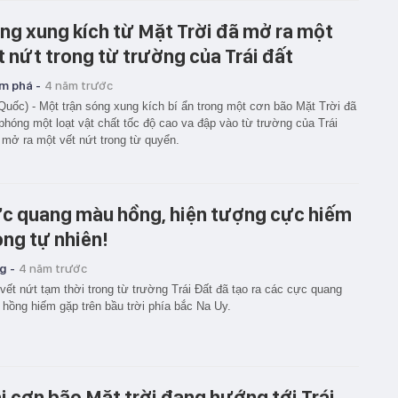
ng xung kích từ Mặt Trời đã mở ra một
t nứt trong từ trường của Trái đất
m phá -
4 năm trước
Quốc) - Một trận sóng xung kích bí ẩn trong một cơn bão Mặt Trời đã
 phóng một loạt vật chất tốc độ cao va đập vào từ trường của Trái
 mở ra một vết nứt trong từ quyển.
c quang màu hồng, hiện tượng cực hiếm
ong tự nhiên!
g -
4 năm trước
vết nứt tạm thời trong từ trường Trái Đất đã tạo ra các cực quang
hồng hiếm gặp trên bầu trời phía bắc Na Uy.
i cơn bão Mặt trời đang hướng tới Trái