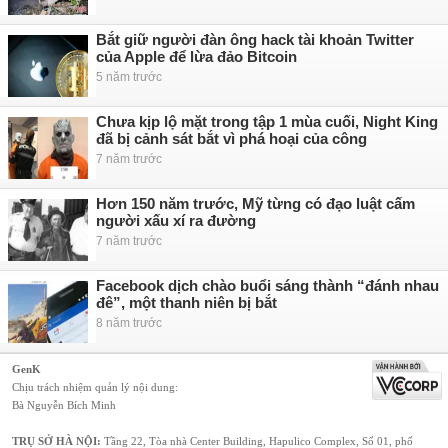
Bắt giữ người đàn ông hack tài khoản Twitter
của Apple để lừa đảo Bitcoin
5 năm trước
Chưa kịp lộ mặt trong tập 1 mùa cuối, Night King
đã bị cảnh sát bắt vì phá hoại của công
7 năm trước
Hơn 150 năm trước, Mỹ từng có đạo luật cấm
người xấu xí ra đường
7 năm trước
Facebook dịch chào buổi sáng thành “đánh nhau
đê”, một thanh niên bị bắt
8 năm trước
GenK
Chịu trách nhiệm quản lý nội dung:
Bà Nguyễn Bích Minh
TRỤ SỞ HÀ NỘI:
Tầng 22, Tòa nhà Center Building, Hapulico Complex, Số 01, phố