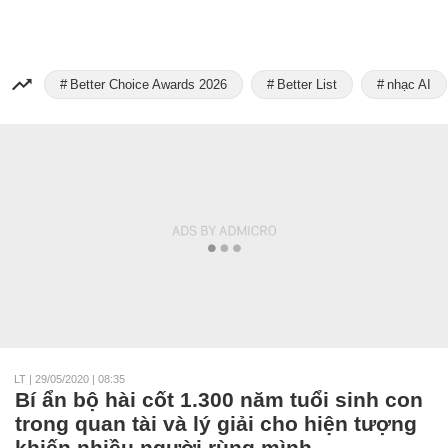
Better Choice Awards 2026
Better List
nhạc AI
LT
|
29/05/2020 | 08:35
Bí ẩn bộ hài cốt 1.300 năm tuổi sinh con
trong quan tài và lý giải cho hiện tượng
khiến nhiều người rùng mình