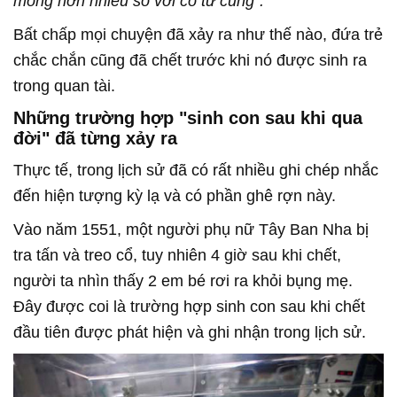
mỏng hơn nhiều so với cổ tử cung".
Bất chấp mọi chuyện đã xảy ra như thế nào, đứa trẻ
chắc chắn cũng đã chết trước khi nó được sinh ra
trong quan tài.
Những trường hợp "sinh con sau khi qua
đời" đã từng xảy ra
Thực tế, trong lịch sử đã có rất nhiều ghi chép nhắc
đến hiện tượng kỳ lạ và có phần ghê rợn này.
Vào năm 1551, một người phụ nữ Tây Ban Nha bị
tra tấn và treo cổ, tuy nhiên 4 giờ sau khi chết,
người ta nhìn thấy 2 em bé rơi ra khỏi bụng mẹ.
Đây được coi là trường hợp sinh con sau khi chết
đầu tiên được phát hiện và ghi nhận trong lịch sử.