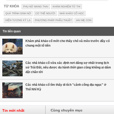
TỪ KHÓA
PHỤ NỮ MANG THAI
KHÁM NGHIỆM TỬ THI
QUÁ TRÌNH SINH NỞ
CƠ THỂ NGƯỜI
NHÀ KHẢO CỔ HỌC
HIỆN TƯỢNG KỲ LẠ
PHƯƠNG PHÁP PHẪU THUẬT
HAI MẸ CON
Tin liên quan
Khám phá khảo cổ mới cho thấy chó và mèo trước đây có
chung một tổ tiên
Các nhà khảo cổ vừa xác định nơi đáng sợ nhất trong lịch
sử Trái Đất, nếu được du hành thời gian cũng không ai dám
đặt chân tới
Các nhà khảo cổ tìm thấy di tích "cánh cổng địa ngục" ở
Thổ Nhĩ Kỳ
Cùng chuyên mục
Tin mới nhất