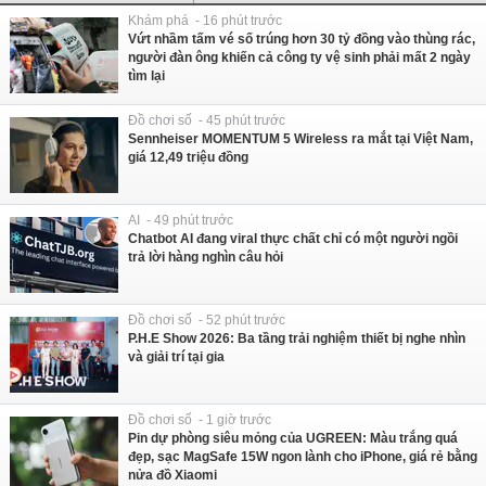
Khám phá - 16 phút trước
Vứt nhầm tấm vé số trúng hơn 30 tỷ đồng vào thùng rác,
người đàn ông khiến cả công ty vệ sinh phải mất 2 ngày
tìm lại
Đồ chơi số - 45 phút trước
Sennheiser MOMENTUM 5 Wireless ra mắt tại Việt Nam,
giá 12,49 triệu đồng
AI - 49 phút trước
Chatbot AI đang viral thực chất chỉ có một người ngồi
trả lời hàng nghìn câu hỏi
Đồ chơi số - 52 phút trước
P.H.E Show 2026: Ba tầng trải nghiệm thiết bị nghe nhìn
và giải trí tại gia
Đồ chơi số - 1 giờ trước
Pin dự phòng siêu mỏng của UGREEN: Màu trắng quá
đẹp, sạc MagSafe 15W ngon lành cho iPhone, giá rẻ bằng
nửa đồ Xiaomi