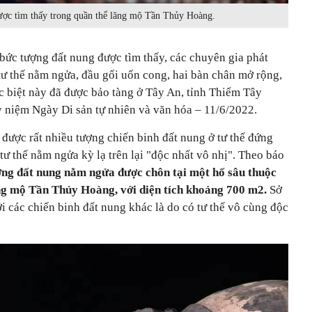
ược tìm thấy trong quần thể lăng mộ Tần Thủy Hoàng.
bức tượng đất nung được tìm thấy, các chuyên gia phát
tư thế nằm ngửa, đầu gối uốn cong, hai bàn chân mở rộng,
c biệt này đã được bảo tàng ở Tây An, tỉnh Thiểm Tây
 niệm Ngày Di sản tự nhiên và văn hóa – 11/6/2022.
m được rất nhiều tượng chiến binh đất nung ở tư thế đứng
ư thế nằm ngửa kỳ lạ trên lại "độc nhất vô nhị". Theo báo
ợng đất nung nằm ngửa được chôn tại một hố sâu thuộc
ng mộ Tần Thủy Hoàng, với diện tích khoảng 700 m2.
Sở
i các chiến binh đất nung khác là do có tư thế vô cùng độc