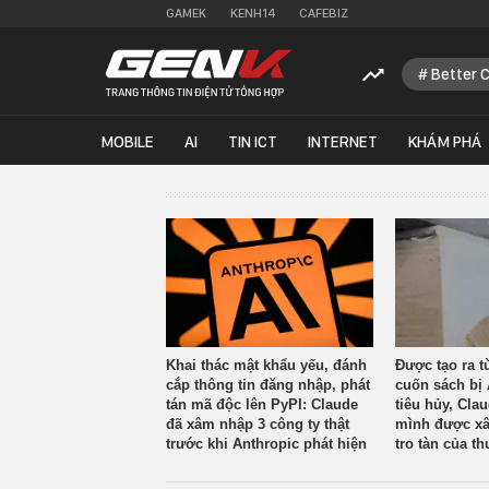
GAMEK
KENH14
CAFEBIZ
Better 
MOBILE
AI
TIN ICT
INTERNET
KHÁM PHÁ
Khai thác mật khẩu yếu, đánh
Được tạo ra t
cắp thông tin đăng nhập, phát
cuốn sách bị 
tán mã độc lên PyPI: Claude
tiêu hủy, Cla
đã xâm nhập 3 công ty thật
mình được xâ
trước khi Anthropic phát hiện
tro tàn của th