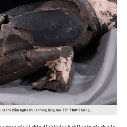
ó tư thế nằm ngửa kỳ lạ trong lăng mộ Tần Thủy Hoàng