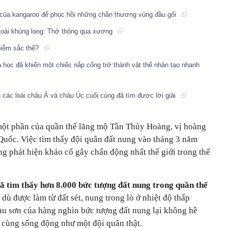
của kangaroo để phục hồi những chần thương vùng đầu gối
 loài khủng long: Thở thông qua xương
hiễm sắc thể?
 học đã khiến một chiếc nắp cống trở thành vật thể nhân tạo nhanh
 các loài châu Á và châu Úc cuối cùng đã tìm được lời giải
một phần của quần thể lăng mộ Tần Thủy Hoàng, vị hoàng
 Quốc. Việc tìm thấy đội quân đất nung vào tháng 3 năm
g phát hiện khảo cổ gây chấn động nhất thế giới trong thế
ã tìm thấy hơn 8.000 bức tượng đất nung trong quần thể
dù được làm từ đất sét, nung trong lò ở nhiệt độ thấp
u sơn của hàng nghìn bức tượng đất nung lại không hề
ô cùng sống động như một đội quân thật.