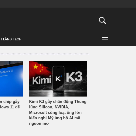
ẬT LÀNG TECH
n chip gây
Kimi K3 gây chấn động Thung
ndows 11 để
lũng Silicon, NVIDIA,
Microsoft cùng loạt ông lớn
kiến nghị Mỹ ủng hộ AI mã
nguồn mở