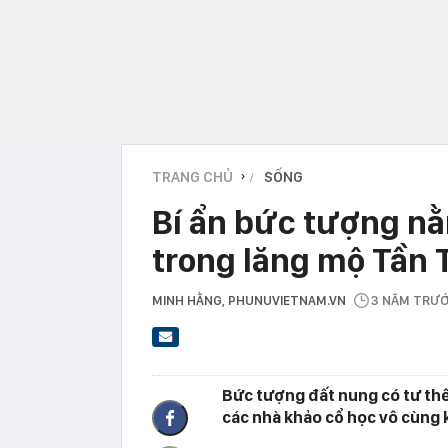
TRANG CHỦ
SỐNG
›
Bí ẩn bức tượng nằ
trong lăng mộ Tần
MINH HẰNG
, PHUNUVIETNAM.VN
3 NĂM TRƯ
Bức tượng đất nung có tư thế
các nhà khảo cổ học vô cùng 