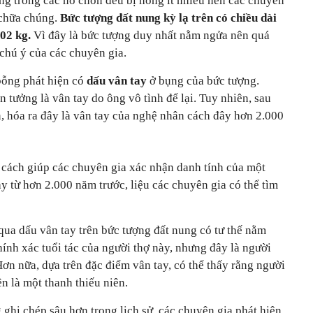
ng trong các hố chôn đều bị hỏng ít nhiều nên các chuyên
 chữa chúng.
Bức tượng đất nung kỳ lạ trên có chiều dài
02 kg.
Vì đây là bức tượng duy nhất nằm ngửa nên quá
 chú ý của các chuyên gia.
ỗng phát hiện có
dấu vân tay
ở bụng của bức tượng.
 tưởng là vân tay do ông vô tình để lại. Tuy nhiên, sau
n, hóa ra đây là vân tay của nghệ nhân cách đây hơn 2.000
 cách giúp các chuyên gia xác nhận danh tính của một
ay từ hơn 2.000 năm trước, liệu các chuyên gia có thể tìm
qua dấu vân tay trên bức tượng đất nung có tư thế nằm
ính xác tuổi tác của người thợ này, nhưng đây là người
n nữa, dựa trên đặc điểm vân tay, có thể thấy rằng người
ên là một thanh thiếu niên.
ghi chép sâu hơn trong lịch sử, các chuyên gia phát hiện