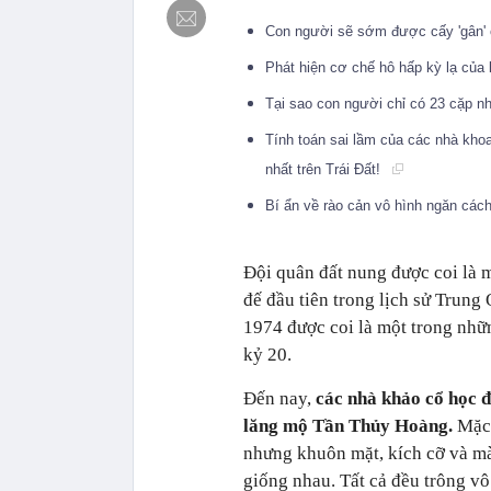
Con người sẽ sớm được cấy 'gân' 
Phát hiện cơ chế hô hấp kỳ lạ của
Tại sao con người chỉ có 23 cặp n
Tính toán sai lầm của các nhà khoa
nhất trên Trái Đất!
Bí ẩn về rào cản vô hình ngăn cách
Đội quân đất nung được coi là 
đế đầu tiên trong lịch sử Trung
1974 được coi là một trong nhữn
kỷ 20.
Đến nay,
các nhà khảo cổ học đ
lăng mộ Tần Thủy Hoàng.
Mặc 
nhưng khuôn mặt, kích cỡ và mà
giống nhau. Tất cả đều trông v