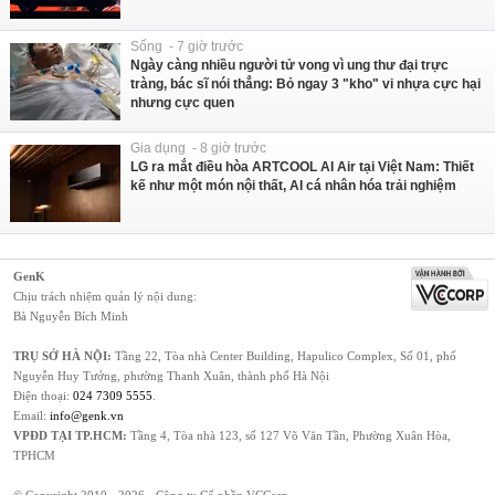
Sống - 7 giờ trước
Ngày càng nhiều người tử vong vì ung thư đại trực
tràng, bác sĩ nói thẳng: Bỏ ngay 3 "kho" vi nhựa cực hại
nhưng cực quen
Gia dụng - 8 giờ trước
LG ra mắt điều hòa ARTCOOL AI Air tại Việt Nam: Thiết
kế như một món nội thất, AI cá nhân hóa trải nghiệm
GenK
Chịu trách nhiệm quản lý nội dung:
Bà Nguyễn Bích Minh
TRỤ SỞ HÀ NỘI:
Tầng 22, Tòa nhà Center Building, Hapulico Complex, Số 01, phố
Nguyễn Huy Tưởng, phường Thanh Xuân, thành phố Hà Nội
Điện thoại:
024 7309 5555
.
Email:
info@genk.vn
VPĐD TẠI TP.HCM:
Tầng 4, Tòa nhà 123, số 127 Võ Văn Tần, Phường Xuân Hòa,
TPHCM