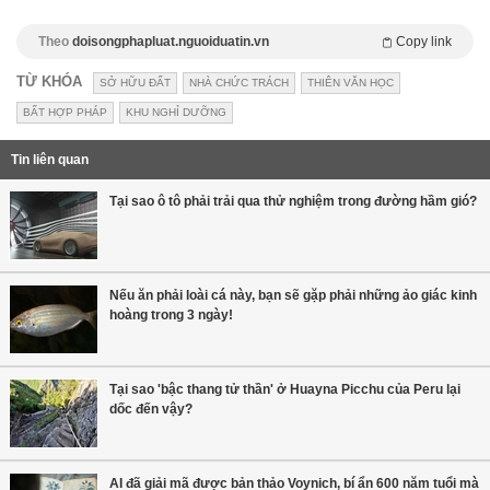
Theo
doisongphapluat.nguoiduatin.vn
Copy link
TỪ KHÓA
SỞ HỮU ĐẤT
NHÀ CHỨC TRÁCH
THIÊN VĂN HỌC
BẤT HỢP PHÁP
KHU NGHỈ DƯỠNG
Tin liên quan
Tại sao ô tô phải trải qua thử nghiệm trong đường hầm gió?
Nếu ăn phải loài cá này, bạn sẽ gặp phải những ảo giác kinh
hoàng trong 3 ngày!
Tại sao 'bậc thang tử thần' ở Huayna Picchu của Peru lại
dốc đến vậy?
AI đã giải mã được bản thảo Voynich, bí ẩn 600 năm tuổi mà