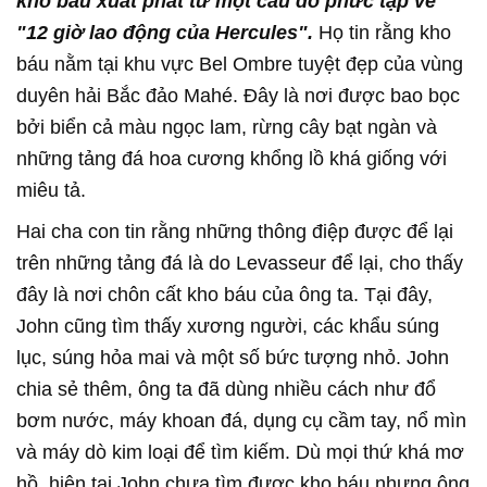
kho báu xuất phát từ một câu đố phức tạp về
"12 giờ lao động của Hercules".
Họ tin rằng kho
báu nằm tại khu vực Bel Ombre tuyệt đẹp của vùng
duyên hải Bắc đảo Mahé. Đây là nơi được bao bọc
bởi biển cả màu ngọc lam, rừng cây bạt ngàn và
những tảng đá hoa cương khổng lồ khá giống với
miêu tả.
Hai cha con tin rằng những thông điệp được để lại
trên những tảng đá là do Levasseur để lại, cho thấy
đây là nơi chôn cất kho báu của ông ta. Tại đây,
John cũng tìm thấy xương người, các khẩu súng
lục, súng hỏa mai và một số bức tượng nhỏ. John
chia sẻ thêm, ông ta đã dùng nhiều cách như đổ
bơm nước, máy khoan đá, dụng cụ cầm tay, nổ mìn
và máy dò kim loại để tìm kiếm. Dù mọi thứ khá mơ
hồ, hiện tại John chưa tìm được kho báu nhưng ông