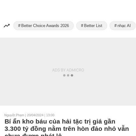
Better Choice Awards 2026
Better List
nhạc AI
Nguyệt Phạm
|
20/04/2024 | 13:00
Bí ẩn kho báu của hải tặc trị giá gần
3.300 tỷ đồng nằm trên hòn đảo nhỏ vẫn
chưa được phát lộ