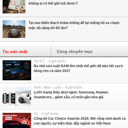
không ai có thể giải mã được?
Tại sao thiên thạch Hoba không để lại miệng hố va chạm
mặc dù nặng tới 60 tấn?
Cùng chuyên mục
Tin mới nhất
Tin ICT - 3 giờ trước
Ba nhà sản xuất RAM lớn nhất thế giới đã bán hết sạch
hàng cho cả năm 2027
Xem - Mua - Luôn - 4 giờ trước
Lướt mạng thấy deal ngon: Samsung, Huawei,
Soundcore... giảm sâu, có món gần nửa giá
Xe - 5 giờ trước
Công bố Car Choice Awards 2026: Mở rộng vinh danh cả
con người, sự kiện thúc đẩy ngành xe Việt Nam