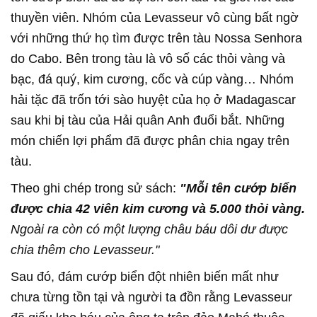
thuyền viên. Nhóm của Levasseur vô cùng bất ngờ
với những thứ họ tìm được trên tàu Nossa Senhora
do Cabo. Bên trong tàu là vô số các thỏi vàng và
bạc, đá quý, kim cương, cốc và cúp vàng… Nhóm
hải tặc đã trốn tới sào huyệt của họ ở Madagascar
sau khi bị tàu của Hải quân Anh đuổi bắt. Những
món chiến lợi phẩm đã được phân chia ngay trên
tàu.
Theo ghi chép trong sử sách:
"Mỗi tên cướp biển
được chia 42 viên kim cương và 5.000 thỏi vàng.
Ngoài ra còn có một lượng châu báu dôi dư được
chia thêm cho Levasseur."
Sau đó, đám cướp biển đột nhiên biến mất như
chưa từng tồn tại và người ta đồn rằng Levasseur