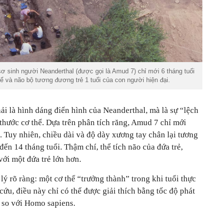
sơ sinh người Neanderthal (được gọi là Amud 7) chỉ mới 6 tháng tuổi
 và não bộ tương đương trẻ 1 tuổi của con người hiện đại.
i là hình dáng điển hình của Neanderthal, mà là sự “lệch
 thước cơ thể. Dựa trên phân tích răng, Amud 7 chỉ mới
. Tuy nhiên, chiều dài và độ dày xương tay chân lại tương
đến 14 tháng tuổi. Thậm chí, thể tích não của đứa trẻ,
ới một đứa trẻ lớn hơn.
lý rõ ràng: một cơ thể “trưởng thành” trong khi tuổi thực
ứu, điều này chỉ có thể được giải thích bằng tốc độ phát
l so với Homo sapiens.