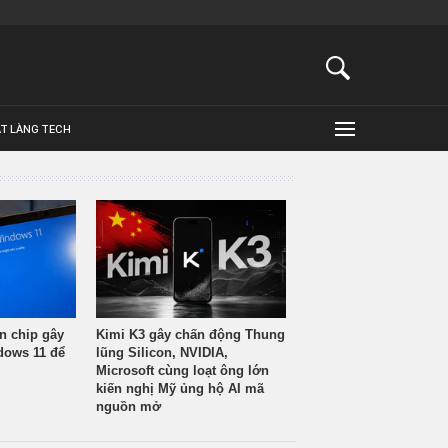
ẬT LÀNG TECH
n chip gây
Kimi K3 gây chấn động Thung
ndows 11 để
lũng Silicon, NVIDIA,
Microsoft cùng loạt ông lớn
kiến nghị Mỹ ủng hộ AI mã
nguồn mở