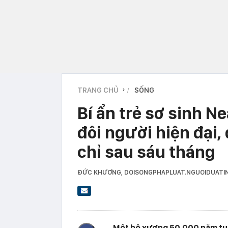
TRANG CHỦ
SỐNG
›
Bí ẩn trẻ sơ sinh N
đôi người hiện đại,
chỉ sau sáu tháng
ĐỨC KHƯƠNG
, DOISONGPHAPLUAT.NGUOIDUATI
Một bộ xương 50.000 năm tuổi