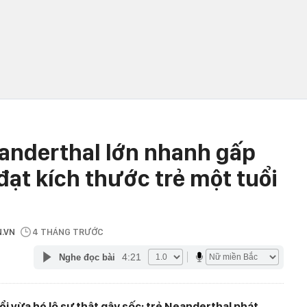
eanderthal lớn nhanh gấp
 đạt kích thước trẻ một tuổi
N.VN
4 THÁNG TRƯỚC
4:21
Nghe đọc bài
 vừa hé lộ sự thật gây sốc: trẻ Neanderthal phát