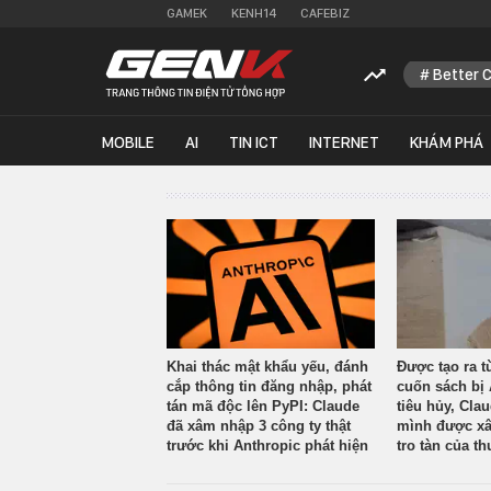
GAMEK
KENH14
CAFEBIZ
Better 
MOBILE
AI
TIN ICT
INTERNET
KHÁM PHÁ
Khai thác mật khẩu yếu, đánh
Được tạo ra t
cắp thông tin đăng nhập, phát
cuốn sách bị 
tán mã độc lên PyPI: Claude
tiêu hủy, Cla
đã xâm nhập 3 công ty thật
mình được xâ
trước khi Anthropic phát hiện
tro tàn của th