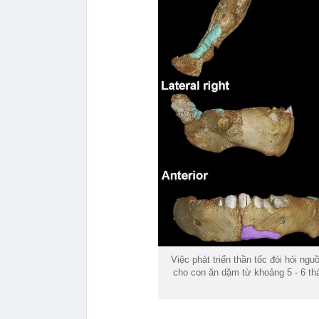
Việc phát triển thần tốc đòi hỏi n
cho con ăn dặm từ khoảng 5 - 6 thá