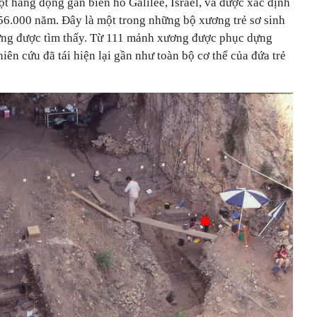
t hang động gần biển hồ Galilee, Israel, và được xác định
56.000 năm. Đây là một trong những bộ xương trẻ sơ sinh
ừng được tìm thấy. Từ 111 mảnh xương được phục dựng
ên cứu đã tái hiện lại gần như toàn bộ cơ thể của đứa trẻ