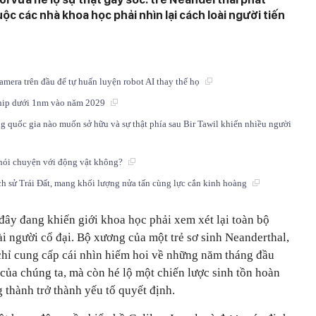
ộc các nhà khoa học phải nhìn lại cách loài người tiến
mera trên đầu để tự huấn luyện robot AI thay thế họ
chip dưới 1nm vào năm 2029
ng quốc gia nào muốn sở hữu và sự thật phía sau Bir Tawil khiến nhiều người
a nói chuyện với động vật không?
ch sử Trái Đất, mang khối lượng nửa tấn cùng lực cắn kinh hoàng
đây đang khiến giới khoa học phải xem xét lại toàn bộ
oài người cổ đại. Bộ xương của một trẻ sơ sinh Neanderthal,
chỉ cung cấp cái nhìn hiếm hoi về những năm tháng đầu
của chúng ta, mà còn hé lộ một chiến lược sinh tồn hoàn
g thành trở thành yếu tố quyết định.