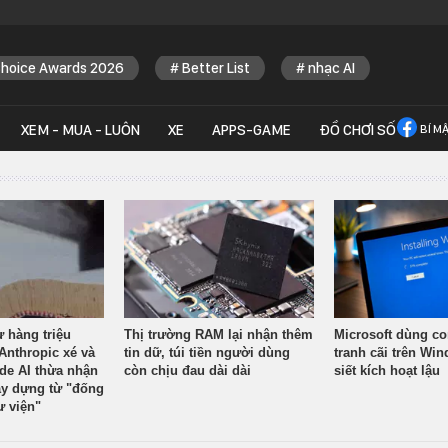
Choice Awards 2026
Better List
nhạc AI
XEM - MUA - LUÔN
XE
APPS-GAME
ĐỒ CHƠI SỐ
BÍ M
ừ hàng triệu
Thị trường RAM lại nhận thêm
Microsoft dùng co
Anthropic xé và
tin dữ, túi tiền người dùng
tranh cãi trên Wi
ude AI thừa nhận
còn chịu đau dài dài
siết kích hoạt lậu
y dựng từ "đống
ư viện"