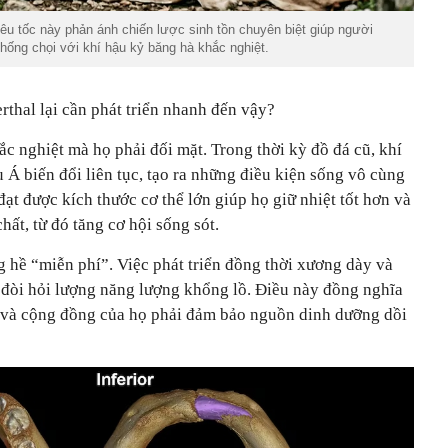
iêu tốc này phản ánh chiến lược sinh tồn chuyên biệt giúp người
hống chọi với khí hậu kỷ băng hà khắc nghiệt.
erthal lại cần phát triển nhanh đến vậy?
ắc nghiệt mà họ phải đối mặt. Trong thời kỳ đồ đá cũ, khí
 Á biến đổi liên tục, tạo ra những điều kiện sống vô cùng
ạt được kích thước cơ thể lớn giúp họ giữ nhiệt tốt hơn và
hất, từ đó tăng cơ hội sống sót.
 hề “miễn phí”. Việc phát triển đồng thời xương dày và
n đòi hỏi lượng năng lượng khổng lồ. Điều này đồng nghĩa
l và cộng đồng của họ phải đảm bảo nguồn dinh dưỡng dồi