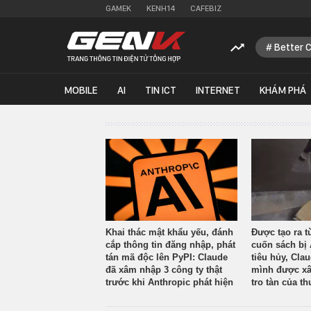
GAMEK
KENH14
CAFEBIZ
Better 
MOBILE
AI
TIN ICT
INTERNET
KHÁM PHÁ
Khai thác mật khẩu yếu, đánh
Được tạo ra t
cắp thông tin đăng nhập, phát
cuốn sách bị 
tán mã độc lên PyPI: Claude
tiêu hủy, Cla
đã xâm nhập 3 công ty thật
mình được xâ
trước khi Anthropic phát hiện
tro tàn của th