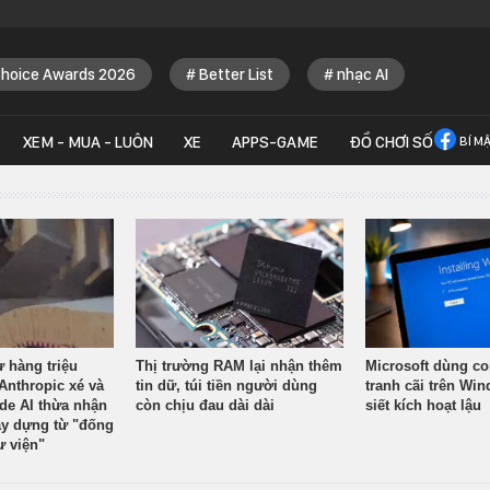
Choice Awards 2026
Better List
nhạc AI
XEM - MUA - LUÔN
XE
APPS-GAME
ĐỒ CHƠI SỐ
BÍ M
ừ hàng triệu
Thị trường RAM lại nhận thêm
Microsoft dùng co
Anthropic xé và
tin dữ, túi tiền người dùng
tranh cãi trên Wi
ude AI thừa nhận
còn chịu đau dài dài
siết kích hoạt lậu
y dựng từ "đống
ư viện"