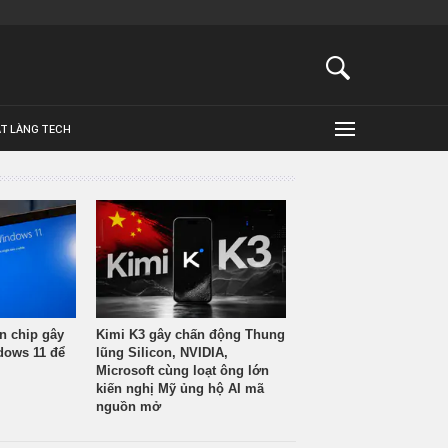
ẬT LÀNG TECH
n chip gây
Kimi K3 gây chấn động Thung
ndows 11 để
lũng Silicon, NVIDIA,
Microsoft cùng loạt ông lớn
kiến nghị Mỹ ủng hộ AI mã
nguồn mở