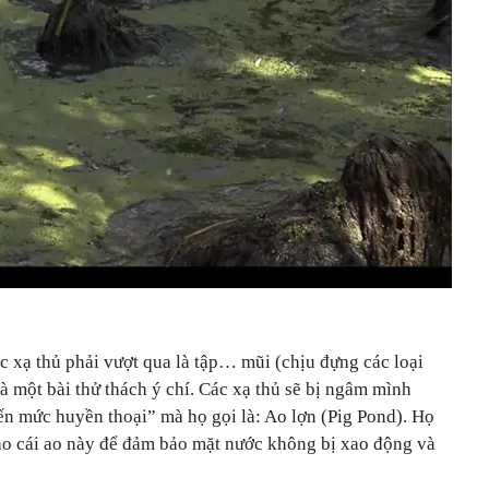
c xạ thủ phải vượt qua là tập… mũi (chịu đựng các loại
à một bài thử thách ý chí. Các xạ thủ sẽ bị ngâm mình
ến mức huyền thoại” mà họ gọi là: Ao lợn (Pig Pond). Họ
o cái ao này để đảm bảo mặt nước không bị xao động và