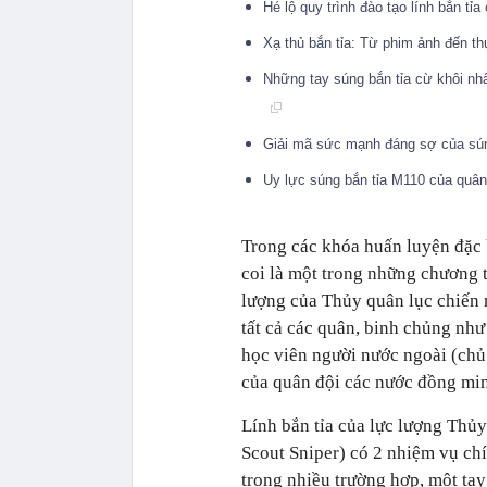
Hé lộ quy trình đào tạo lính bắn tỉ
Xạ thủ bắn tỉa: Từ phim ảnh đến t
Những tay súng bắn tỉa cừ khôi nhấ
Giải mã sức mạnh đáng sợ của sún
Uy lực súng bắn tỉa M110 của quâ
Trong các khóa huấn luyện đặc b
coi là một trong những chương t
lượng của Thủy quân lục chiến 
tất cả các quân, binh chủng n
học viên người nước ngoài (chủ 
của quân đội các nước đồng mi
Lính bắn tỉa của lực lượng Thủ
Scout Sniper) có 2 nhiệm vụ chí
trong nhiều trường hợp, một tay