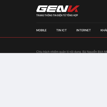
MOBILE
TIN ICT
INTERNET
KHÁ
Chịu trách nhiệm quản lý nội dung: Bà Nguyễn Bích M
TRỤ SỞ HÀ NỘI:
Tầng 22, Tòa nhà Center Building, 
Huy Tưởng, phường Thanh Xuân, thành phố Hà Nội
Điện thoại: 024 7309 5555.
Email:
info@genk.vn
VPĐD TẠI TP.HCM:
Tầng 4, Tòa nhà 123, số 127 Võ
© Copyright 2010 - 2026 - Công ty Cổ phần VCCorp
Tầng 17, 19, 20, 21 Toà nhà Center Building - Hapul
Tưởng, phường Thanh Xuân, thành phố Hà Nội
Giấy phép thiết lập trang thông tin điện tử tổng hợp
tin và Truyền thông Hà Nội cấp ngày 03/02/2016