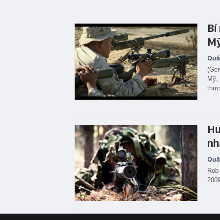
Bí
M
Quâ
(Gen
Mỹ, 
thực
Hu
nh
Quâ
Rob 
2009