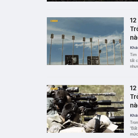
12
Tr
nà
Khá
Tim 
tất 
nhưn
12
Tr
nà
Khá
Tron
“Bất
mức 