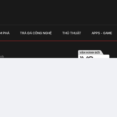
M PHÁ
TRÀ ĐÁ CÔNG NGHỆ
THỦ THUẬT
APPS - GAME
inh
Hapulico Complex, Số 01, phố Nguyễn
LIÊN HỆ QUẢN
 Văn Tần, Phường Xuân Hòa, TPHCM
Hotline hỗ trợ quảng cáo:
ico Complex, Số 01, phố Nguyễn Huy
Email:
giaitrixahoi@admicr
Hỗ trợ & CSKH: Admicro
 trên mạng số 460/GP-TTĐT do Sở Thông
Address: Tầng 20, Tòa nhà
01, phố Nguyễn Huy Tưởng