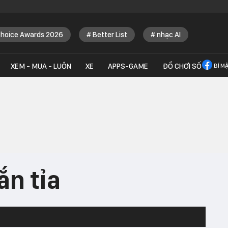
Choice Awards 2026
Better List
nhạc AI
XEM - MUA - LUÔN
XE
APPS-GAME
ĐỒ CHƠI SỐ
BÍ M
ắn tỉa