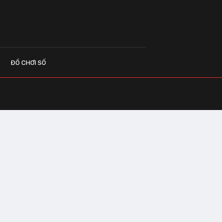
ĐỒ CHƠI SỐ
G CÁO
o.vn
 Center Building - Hapulico Complex, Số
, phường Thanh Xuân, thành phố Hà Nội