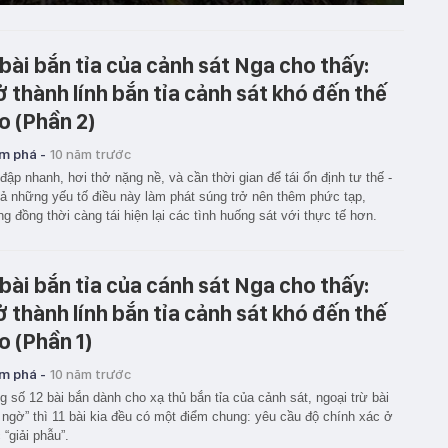
 bài bắn tỉa của cảnh sát Nga cho thấy:
ở thành lính bắn tỉa cảnh sát khó đến thế
o (Phần 2)
m phá -
10 năm trước
đập nhanh, hơi thở nặng nề, và cần thời gian để tái ổn định tư thế -
cả những yếu tố điều này làm phát súng trở nên thêm phức tạp,
g đồng thời càng tái hiện lại các tình huống sát với thực tế hơn.
 bài bắn tỉa của cánh sát Nga cho thấy:
ở thành lính bắn tỉa cảnh sát khó đến thế
o (Phần 1)
m phá -
10 năm trước
g số 12 bài bắn dành cho xạ thủ bắn tỉa của cảnh sát, ngoại trừ bài
 ngờ” thì 11 bài kia đều có một điểm chung: yêu cầu độ chính xác ở
“giải phẫu”.