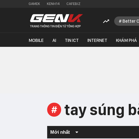
GAMEK
KENH14
CAFEBIZ
Better 
MOBILE
AI
TIN ICT
INTERNET
KHÁM PHÁ
tay súng b
#
Mới nhất