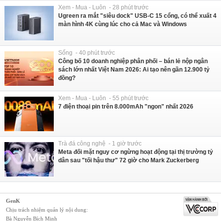
Xem - Mua - Luôn - 28 phút trước
Ugreen ra mắt "siêu dock" USB-C 15 cổng, có thể xuất 4
màn hình 4K cùng lúc cho cả Mac và Windows
Sống - 40 phút trước
Công bố 10 doanh nghiệp phân phối – bán lẻ nộp ngân
sách lớn nhất Việt Nam 2026: Ai tạo nên gần 12.900 tỷ
đồng?
Xem - Mua - Luôn - 55 phút trước
7 điện thoại pin trên 8.000mAh "ngon" nhất 2026
Trà đá công nghệ - 1 giờ trước
Meta đối mặt nguy cơ ngừng hoạt động tại thị trường tỷ
dân sau "tối hậu thư" 72 giờ cho Mark Zuckerberg
GenK
Chịu trách nhiệm quản lý nội dung:
Bà Nguyễn Bích Minh