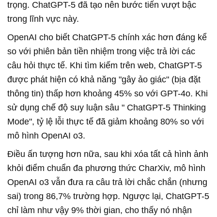
trọng.
ChatGPT-5
đã tạo nên bước tiến vượt bậc
trong lĩnh vực này.
OpenAI cho biết
ChatGPT-5
chính xác hơn đáng kể
so với phiên bản tiền nhiệm trong việc trả lời các
câu hỏi thực tế. Khi tìm kiếm trên web,
ChatGPT-5
được phát hiện có khả năng "gây ảo giác" (bịa đặt
thông tin) thấp hơn khoảng 45% so với GPT-4o. Khi
sử dụng chế độ suy luận sâu "
ChatGPT-5
Thinking
Mode", tỷ lệ lỗi thực tế đã giảm khoảng 80% so với
mô hình OpenAI o3.
Điều ấn tượng hơn nữa, sau khi xóa tất cả hình ảnh
khỏi điểm chuẩn đa phương thức CharXiv, mô hình
OpenAI o3 vẫn đưa ra câu trả lời chắc chắn (nhưng
sai) trong 86,7% trường hợp. Ngược lại,
ChatGPT-5
chỉ làm như vậy 9% thời gian, cho thấy nó nhận