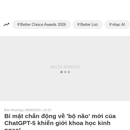
Better Choice Awards 2026
Better List
nhạc AI
Đức Khương
|
09/08/2025 | 15:23
Bí mật chấn động về 'bộ não' mới của
ChatGPT-5 khiến giới khoa học kinh
ngạc!