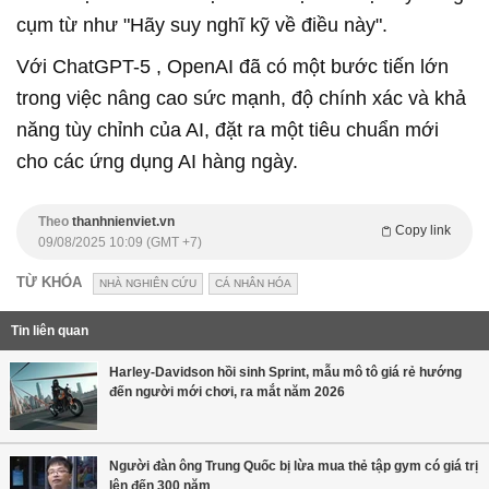
cụm từ như "Hãy suy nghĩ kỹ về điều này".
Với
ChatGPT-5
, OpenAI đã có một bước tiến lớn
trong việc nâng cao sức mạnh, độ chính xác và khả
năng tùy chỉnh của AI, đặt ra một tiêu chuẩn mới
cho các ứng dụng AI hàng ngày.
Theo
thanhnienviet.vn
Copy link
09/08/2025 10:09 (GMT +7)
TỪ KHÓA
NHÀ NGHIÊN CỨU
CÁ NHÂN HÓA
Tin liên quan
Harley-Davidson hồi sinh Sprint, mẫu mô tô giá rẻ hướng
đến người mới chơi, ra mắt năm 2026
Người đàn ông Trung Quốc bị lừa mua thẻ tập gym có giá trị
lên đến 300 năm