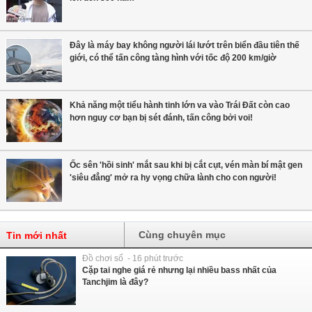
Đây là máy bay không người lái lướt trên biển đầu tiên thế
giới, có thể tấn công tàng hình với tốc độ 200 km/giờ
Khả năng một tiểu hành tinh lớn va vào Trái Đất còn cao
hơn nguy cơ bạn bị sét đánh, tấn công bởi voi!
Ốc sên 'hồi sinh' mắt sau khi bị cắt cụt, vén màn bí mật gen
'siêu đẳng' mở ra hy vọng chữa lành cho con người!
Cùng chuyên mục
Tin mới nhất
Đồ chơi số - 16 phút trước
Cặp tai nghe giá rẻ nhưng lại nhiều bass nhất của
Tanchjim là đây?