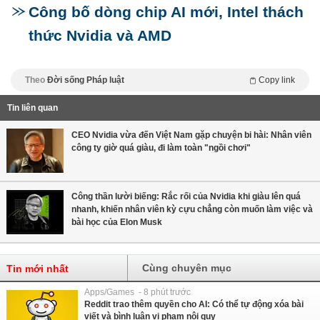
Công bố dòng chip AI mới, Intel thách
thức Nvidia và AMD
Theo
Đời sống Pháp luật
Copy link
Tin liên quan
CEO Nvidia vừa đến Việt Nam gặp chuyện bi hài: Nhân viên
công ty giờ quá giàu, đi làm toàn "ngồi chơi"
Công thần lười biếng: Rắc rối của Nvidia khi giàu lên quá
nhanh, khiến nhân viên kỳ cựu chẳng còn muốn làm việc và
bài học của Elon Musk
Cùng chuyên mục
Tin mới nhất
Apps/Games - 8 phút trước
Reddit trao thêm quyền cho AI: Có thể tự động xóa bài
viết và bình luận vi phạm nội quy