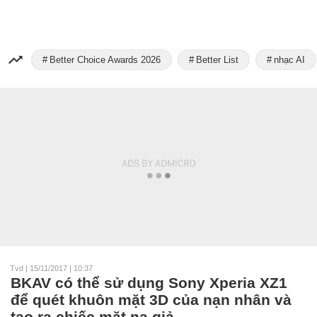
Better Choice Awards 2026
Better List
nhạc AI
Tvd
|
15/11/2017 | 10:37
BKAV có thể sử dụng Sony Xperia XZ1
để quét khuôn mặt 3D của nạn nhân và
tạo ra chiếc mặt nạ giả