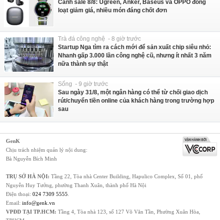
Canh sale 8/8: Ugreen, Anker, Baseus và OPPO đồng
loạt giảm giá, nhiều món đáng chốt đơn
Trà đá công nghệ - 8 giờ trước
Startup Nga tìm ra cách mới để sản xuất chip siêu nhỏ:
Nhanh gấp 3.000 lần công nghệ cũ, nhưng ít nhất 3 năm
nữa thành sự thật
Sống - 9 giờ trước
Sau ngày 31/8, một ngân hàng có thể từ chối giao dịch
rút/chuyển tiền online của khách hàng trong trường hợp
sau
GenK
Chịu trách nhiệm quản lý nội dung:
Bà Nguyễn Bích Minh
TRỤ SỞ HÀ NỘI:
Tầng 22, Tòa nhà Center Building, Hapulico Complex, Số 01, phố
Nguyễn Huy Tưởng, phường Thanh Xuân, thành phố Hà Nội
Điện thoại:
024 7309 5555
.
Email:
info@genk.vn
VPĐD TẠI TP.HCM:
Tầng 4, Tòa nhà 123, số 127 Võ Văn Tần, Phường Xuân Hòa,