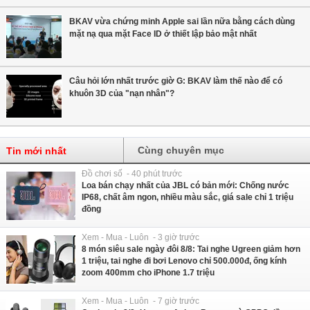
BKAV vừa chứng minh Apple sai lần nữa bằng cách dùng
mặt nạ qua mặt Face ID ở thiết lập bảo mật nhất
Câu hỏi lớn nhất trước giờ G: BKAV làm thế nào để có
khuôn 3D của "nạn nhân"?
Cùng chuyên mục
Tin mới nhất
Đồ chơi số - 40 phút trước
Loa bán chạy nhất của JBL có bản mới: Chống nước
IP68, chất âm ngon, nhiều màu sắc, giá sale chỉ 1 triệu
đồng
Xem - Mua - Luôn - 3 giờ trước
8 món siêu sale ngày đôi 8/8: Tai nghe Ugreen giảm hơn
1 triệu, tai nghe đi bơi Lenovo chỉ 500.000đ, ống kính
zoom 400mm cho iPhone 1.7 triệu
Xem - Mua - Luôn - 7 giờ trước