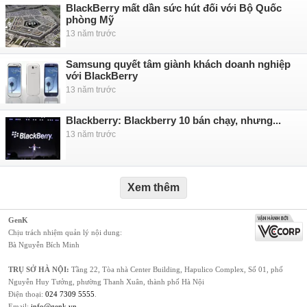
BlackBerry mất dần sức hút đối với Bộ Quốc
phòng Mỹ
13 năm trước
Samsung quyết tâm giành khách doanh nghiệp
với BlackBerry
13 năm trước
Blackberry: Blackberry 10 bán chạy, nhưng...
13 năm trước
Xem thêm
GenK
Chịu trách nhiệm quản lý nội dung:
Bà Nguyễn Bích Minh
TRỤ SỞ HÀ NỘI:
Tầng 22, Tòa nhà Center Building, Hapulico Complex, Số 01, phố
Nguyễn Huy Tưởng, phường Thanh Xuân, thành phố Hà Nội
Điện thoại:
024 7309 5555
.
Email:
info@genk.vn