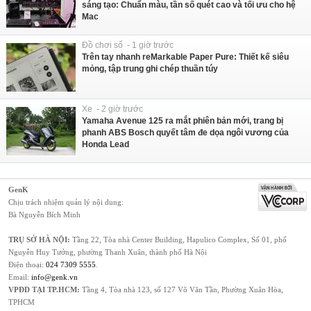
sáng tạo: Chuẩn màu, tần số quét cao và tối ưu cho hệ
Mac
Đồ chơi số - 1 giờ trước
Trên tay nhanh reMarkable Paper Pure: Thiết kế siêu
mỏng, tập trung ghi chép thuần túy
Xe - 2 giờ trước
Yamaha Avenue 125 ra mắt phiên bản mới, trang bị
phanh ABS Bosch quyết tâm đe dọa ngôi vương của
Honda Lead
GenK
Chịu trách nhiệm quản lý nội dung:
Bà Nguyễn Bích Minh
TRỤ SỞ HÀ NỘI:
Tầng 22, Tòa nhà Center Building, Hapulico Complex, Số 01, phố
Nguyễn Huy Tưởng, phường Thanh Xuân, thành phố Hà Nội
Điện thoại:
024 7309 5555
.
Email:
info@genk.vn
VPĐD TẠI TP.HCM:
Tầng 4, Tòa nhà 123, số 127 Võ Văn Tần, Phường Xuân Hòa,
TPHCM