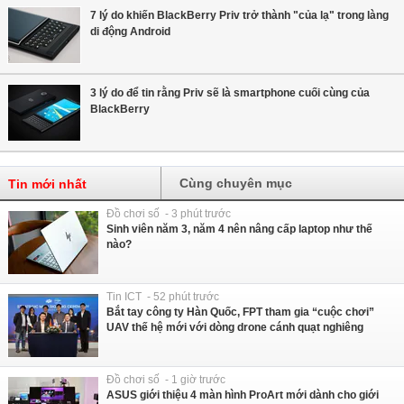
7 lý do khiến BlackBerry Priv trở thành "của lạ" trong làng
di động Android
3 lý do để tin rằng Priv sẽ là smartphone cuối cùng của
BlackBerry
Cùng chuyên mục
Tin mới nhất
Đồ chơi số - 3 phút trước
Sinh viên năm 3, năm 4 nên nâng cấp laptop như thế
nào?
Tin ICT - 52 phút trước
Bắt tay công ty Hàn Quốc, FPT tham gia “cuộc chơi”
UAV thế hệ mới với dòng drone cánh quạt nghiêng
Đồ chơi số - 1 giờ trước
ASUS giới thiệu 4 màn hình ProArt mới dành cho giới