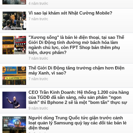
4 năm trước
Vì sao lại khám xét Nhật Cường Mobile?
7 năm trước
"Xương sống" là bán lẻ điện thoại, tại sao Thế
Giới Di Động tính đường mở bách hóa làm
ngành chủ lực, còn FPT Shop bán thêm phụ
kiện, dược phẩm?
7 năm trước
Thế Giới Di Động tăng trưởng chậm hơn Điện
máy Xanh, vì sao?
7 năm trước
CEO Trần Kinh Doanh: Hệ thống 1.200 cửa hàng
của TGDĐ đã sẵn sàng, nếu sản phẩm "ngon
lành" thì Bphone 2 sẽ là một "bom tấn" thực sự
9 năm trước
Người dùng Trung Quốc tức giận trước cảnh
loạt quản lý Samsung quỳ lạy các đối tác bán lẻ
điện thoại