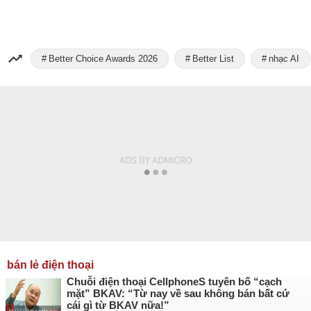
Better Choice Awards 2026
Better List
nhạc AI
bán lẻ điện thoại
Chuỗi điện thoại CellphoneS tuyên bố “cạch
mặt” BKAV: “Từ nay về sau không bán bất cứ
cái gì từ BKAV nữa!”