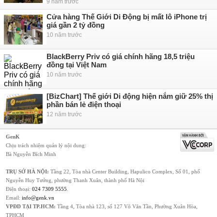
9 năm trước
Cửa hàng Thế Giới Di Động bị mất lô iPhone trị
giá gần 2 tỷ đồng
10 năm trước
BlackBerry Priv có giá chính hãng 18,5 triệu
đồng tại Việt Nam
10 năm trước
[BizChart] Thế giới Di động hiện nắm giữ 25% thị
phần bán lẻ điện thoại
12 năm trước
GenK
Chịu trách nhiệm quản lý nội dung:
Bà Nguyễn Bích Minh
TRỤ SỞ HÀ NỘI:
Tầng 22, Tòa nhà Center Building, Hapulico Complex, Số 01, phố
Nguyễn Huy Tưởng, phường Thanh Xuân, thành phố Hà Nội
Điện thoại:
024 7309 5555
.
Email:
info@genk.vn
VPĐD TẠI TP.HCM:
Tầng 4, Tòa nhà 123, số 127 Võ Văn Tần, Phường Xuân Hòa,
TPHCM