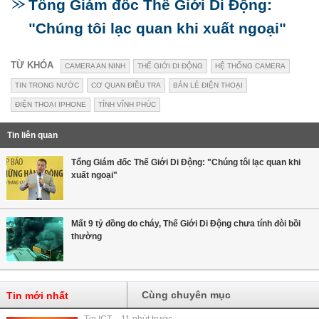
Tổng Giám đốc Thế Giới Di Động:
"Chúng tôi lạc quan khi xuất ngoại"
TỪ KHÓA
CAMERA AN NINH
THẾ GIỚI DI ĐỘNG
HỆ THỐNG CAMERA
TIN TRONG NƯỚC
CƠ QUAN ĐIỀU TRA
BÁN LẺ ĐIỆN THOẠI
ĐIỆN THOẠI IPHONE
TỈNH VĨNH PHÚC
Tin liên quan
Tổng Giám đốc Thế Giới Di Động: "Chúng tôi lạc quan khi
xuất ngoại"
Mất 9 tỷ đồng do cháy, Thế Giới Di Động chưa tính đòi bồi
thường
Cùng chuyên mục
Tin mới nhất
Tin ICT - 11 phút trước