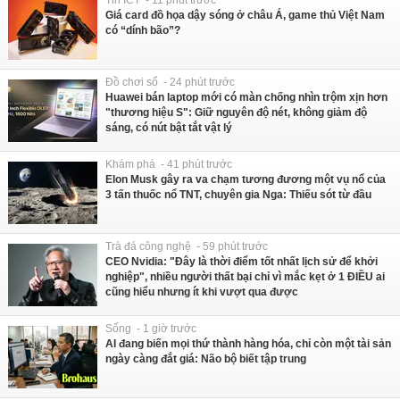
Giá card đồ họa dậy sóng ở châu Á, game thủ Việt Nam
có “dính bão”?
Đồ chơi số - 24 phút trước
Huawei bán laptop mới có màn chống nhìn trộm xịn hơn
"thương hiệu S": Giữ nguyên độ nét, không giảm độ
sáng, có nút bật tắt vật lý
Khám phá - 41 phút trước
Elon Musk gây ra va chạm tương đương một vụ nổ của
3 tấn thuốc nổ TNT, chuyên gia Nga: Thiếu sót từ đầu
Trà đá công nghệ - 59 phút trước
CEO Nvidia: "Đây là thời điểm tốt nhất lịch sử để khởi
nghiệp", nhiều người thất bại chỉ vì mắc kẹt ở 1 ĐIỀU ai
cũng hiểu nhưng ít khi vượt qua được
Sống - 1 giờ trước
AI đang biến mọi thứ thành hàng hóa, chỉ còn một tài sản
ngày càng đắt giá: Não bộ biết tập trung