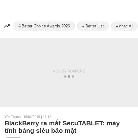
Better Choice Awards 2026
Better List
nhạc AI
Yến Thanh
|
15/03/2015 | 16:12
BlackBerry ra mắt SecuTABLET: máy
tính bảng siêu bảo mật