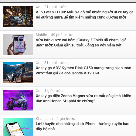
Xe - 21 phút trước
AJS Leten LT190: Mẫu xe có thể khiến người đi xe tay ga
bỏ đường nhựa để tìm kiếm những cung đường mới
Mobile - 49 phút trước
Vừa bán được vài hôm, Galaxy Z Fold8 đã chạm "giá
đáy" mới: Giảm gần 10 triệu đồng so với niêm yết
Xe - 51 phút trước
Xe tay ga ADV Kymco Dink G150 mang trang bị an toàn
vượt tầm giá đe dọa Honda ADV 160
Xe - 1 giờ trước
Xe tay ga điện Zeeho Magnet vừa ra mắt có gì mà khiến
đàn anh Honda SH phải dè chừng?
Khám phá - 1 giờ trước
Lời khuyên cho những ai có iPhone thường xuyên báo
đầy bộ nhớ