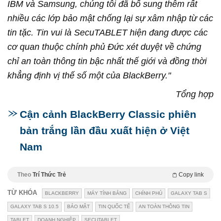
IBM và Samsung, chúng tôi đã bổ sung thêm rất
nhiều các lớp bảo mật chống lại sự xâm nhập từ các
tin tặc. Tin vui là SecuTABLET hiện đang được các
cơ quan thuộc chính phủ Đức xét duyệt về chứng
chỉ an toàn thông tin bậc nhất thế giới và đồng thời
khẳng định vị thế số một của BlackBerry."
Tổng hợp
Cận cảnh BlackBerry Classic phiên
bản trắng lần đầu xuất hiện ở Việt
Nam
Theo
Trí Thức Trẻ
Copy link
TỪ KHÓA
BLACKBERRY
MÁY TÍNH BẢNG
CHÍNH PHỦ
GALAXY TAB S
GALAXY TAB S 10.5
BẢO MẬT
TIN QUỐC TẾ
AN TOÀN THÔNG TIN
TABLET
DOANH NGHIỆP
SECUTABLET