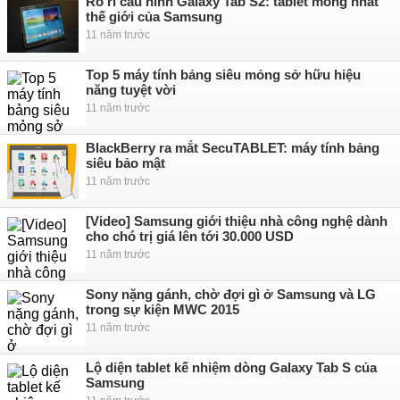
Rò rỉ cấu hình Galaxy Tab S2: tablet mỏng nhất
thế giới của Samsung
11 năm trước
Top 5 máy tính bảng siêu mỏng sở hữu hiệu
năng tuyệt vời
11 năm trước
BlackBerry ra mắt SecuTABLET: máy tính bảng
siêu bảo mật
11 năm trước
[Video] Samsung giới thiệu nhà công nghệ dành
cho chó trị giá lên tới 30.000 USD
11 năm trước
Sony nặng gánh, chờ đợi gì ở Samsung và LG
trong sự kiện MWC 2015
11 năm trước
Lộ diện tablet kế nhiệm dòng Galaxy Tab S của
Samsung