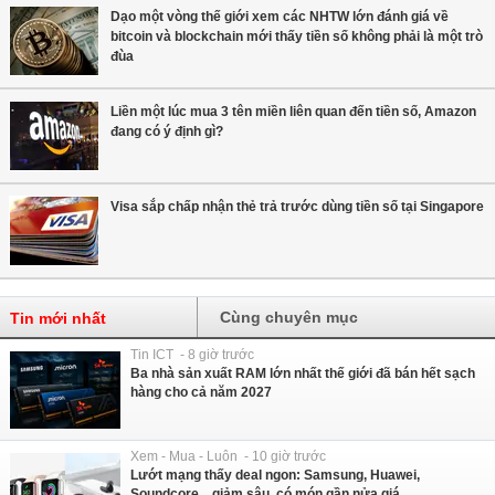
Dạo một vòng thế giới xem các NHTW lớn đánh giá về
bitcoin và blockchain mới thấy tiền số không phải là một trò
đùa
Liền một lúc mua 3 tên miền liên quan đến tiền số, Amazon
đang có ý định gì?
Visa sắp chấp nhận thẻ trả trước dùng tiền số tại Singapore
Cùng chuyên mục
Tin mới nhất
Tin ICT - 8 giờ trước
Ba nhà sản xuất RAM lớn nhất thế giới đã bán hết sạch
hàng cho cả năm 2027
Xem - Mua - Luôn - 10 giờ trước
Lướt mạng thấy deal ngon: Samsung, Huawei,
Soundcore... giảm sâu, có món gần nửa giá