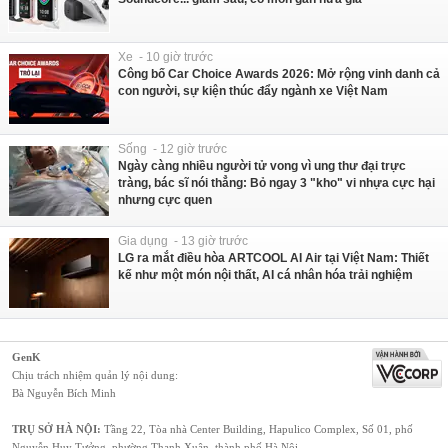
Xe - 10 giờ trước
Công bố Car Choice Awards 2026: Mở rộng vinh danh cả
con người, sự kiện thúc đẩy ngành xe Việt Nam
Sống - 12 giờ trước
Ngày càng nhiều người tử vong vì ung thư đại trực
tràng, bác sĩ nói thẳng: Bỏ ngay 3 "kho" vi nhựa cực hại
nhưng cực quen
Gia dụng - 13 giờ trước
LG ra mắt điều hòa ARTCOOL AI Air tại Việt Nam: Thiết
kế như một món nội thất, AI cá nhân hóa trải nghiệm
GenK
Chịu trách nhiệm quản lý nội dung:
Bà Nguyễn Bích Minh
TRỤ SỞ HÀ NỘI:
Tầng 22, Tòa nhà Center Building, Hapulico Complex, Số 01, phố
Nguyễn Huy Tưởng, phường Thanh Xuân, thành phố Hà Nội