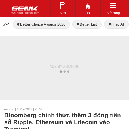
Mới
Hot
Mở rộng
Better Choice Awards 2026
Better List
nhạc AI
Anh Sa
|
15/12/2017 | 20:51
Bloomberg chính thức thêm 3 đồng tiền
số Ripple, Ethereum và Litecoin vào
Terminal