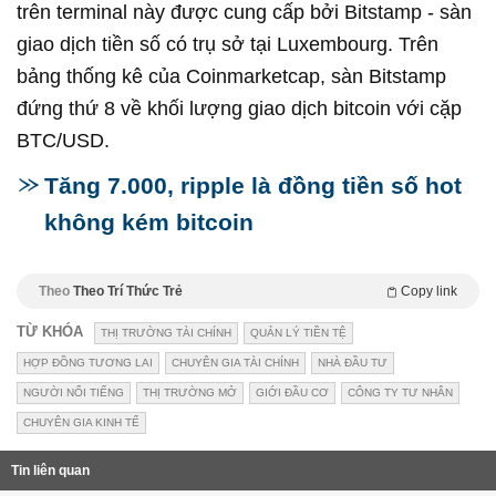
trên terminal này được cung cấp bởi Bitstamp - sàn
giao dịch tiền số có trụ sở tại Luxembourg. Trên
bảng thống kê của Coinmarketcap, sàn Bitstamp
đứng thứ 8 về khối lượng giao dịch bitcoin với cặp
BTC/USD.
Tăng 7.000, ripple là đồng tiền số hot
không kém bitcoin
Theo
Theo Trí Thức Trẻ
Copy link
TỪ KHÓA
THỊ TRƯỜNG TÀI CHÍNH
QUẢN LÝ TIỀN TỆ
HỢP ĐỒNG TƯƠNG LAI
CHUYÊN GIA TÀI CHÍNH
NHÀ ĐẦU TƯ
NGƯỜI NỔI TIẾNG
THỊ TRƯỜNG MỞ
GIỚI ĐẦU CƠ
CÔNG TY TƯ NHÂN
CHUYÊN GIA KINH TẾ
Tin liên quan