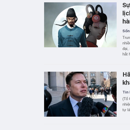
Sự
lị
hà
Sốn
Trun
nhiề
đại,
hắt 
Hã
kh
Tin 
(Tổ 
nhiệ
tự l