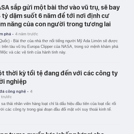
SA sắp gửi một bài thơ vào vũ trụ, sẽ bay
8 tỷ dặm suốt 6 năm để tới nơi định cư
ềm năng của con người trong tương lai
m phá -
4 năm trước
Quốc) - Bài thơ của nhà thơ nổi tiếng người Mỹ Ada Limón sẽ được
 trên tàu vũ trụ Europa Clipper của NASA, trong sứ mệnh khám phá
Mộc và các vệ tinh của hành tinh này.
t thời kỳ tồi tệ đang đến với các công ty
ởi nghiệp
 đá công nghệ -
4
 trước
 sa thải nhân viên hàng loạt chỉ là dấu hiệu đầu tiên của loạt rắc rối
với các công ty trong giai đoạn đầu đối mặt với suy thoái kinh tế.