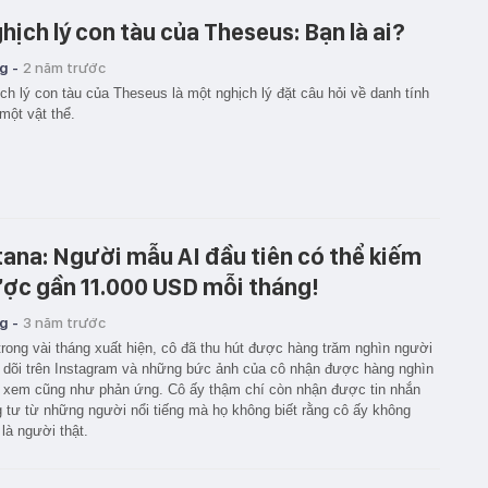
hịch lý con tàu của Theseus: Bạn là ai?
g -
2 năm trước
ch lý con tàu của Theseus là một nghịch lý đặt câu hỏi về danh tính
một vật thể.
tana: Người mẫu AI đầu tiên có thể kiếm
ợc gần 11.000 USD mỗi tháng!
g -
3 năm trước
trong vài tháng xuất hiện, cô đã thu hút được hàng trăm nghìn người
 dõi trên Instagram và những bức ảnh của cô nhận được hàng nghìn
 xem cũng như phản ứng. Cô ấy thậm chí còn nhận được tin nhắn
g tư từ những người nổi tiếng mà họ không biết rằng cô ấy không
 là người thật.