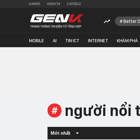
GAMEK
KENH14
CAFEBIZ
Better 
MOBILE
AI
TIN ICT
INTERNET
KHÁM PHÁ
người nổi 
#
Mới nhất