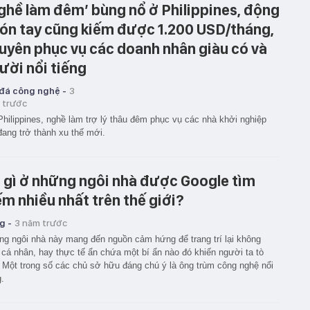
ghề làm đêm’ bùng nổ ở Philippines, động
ón tay cũng kiếm được 1.200 USD/tháng,
uyên phục vụ các doanh nhân giàu có và
ười nổi tiếng
 đá công nghệ -
3
 trước
Philippines, nghề làm trợ lý thâu đêm phục vụ các nhà khởi nghiệp
ang trở thành xu thế mới.
 gì ở những ngôi nhà được Google tìm
ếm nhiều nhất trên thế giới?
g -
3 năm trước
g ngôi nhà này mang đến nguồn cảm hứng để trang trí lại không
 cá nhân, hay thực tế ẩn chứa một bí ẩn nào đó khiến người ta tò
Một trong số các chủ sở hữu đáng chú ý là ông trùm công nghệ nổi
g.