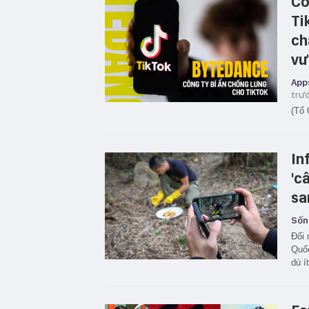
Cô
Ti
ch
vư
App
trư
(Tổ 
In
'c
sa
Sốn
Đối 
Quốc
dù í