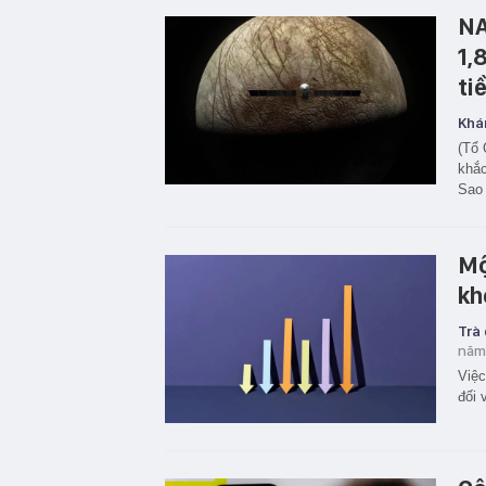
NA
1,
ti
Khá
(Tổ 
khắc
Sao 
Mộ
kh
Trà
năm
Việc
đối 