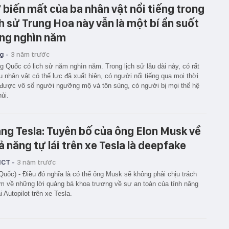
 biến mất của ba nhân vật nổi tiếng trong
ch sử Trung Hoa này vẫn là một bí ẩn suốt
ng nghìn năm
g -
3 năm trước
g Quốc có lịch sử năm nghìn năm. Trong lịch sử lâu dài này, có rất
u nhân vật có thế lực đã xuất hiện, có người nổi tiếng qua mọi thời
 được vô số người ngưỡng mộ và tôn sùng, có người bị mọi thế hệ
hủi.
ng Tesla: Tuyên bố của ông Elon Musk về
ả năng tự lái trên xe Tesla là deepfake
ICT -
3 năm trước
Quốc) - Điều đó nghĩa là có thể ông Musk sẽ không phải chịu trách
m về những lời quảng bá khoa trương về sự an toàn của tính năng
ái Autopilot trên xe Tesla.