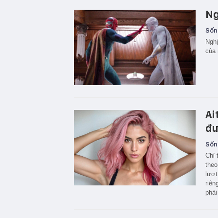
Ng
Sốn
Nghị
của 
Ai
đư
Sốn
Chỉ 
theo
lượt
riên
phải