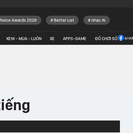
Choice Awards 2026
Better List
nhạc AI
XEM - MUA - LUÔN
XE
APPS-GAME
ĐỒ CHƠI SỐ
BÍ M
tiếng