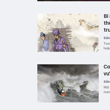
Bí
th
tr
Sốn
Tron
hoặc
Co
vư
Sốn
Một 
mang