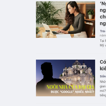
‘N
ng
ch
ng
Trà
năm
Tại 
Mỹ đ
Có
ki
Sốn
Nhữn
gian
mò? 
tiến