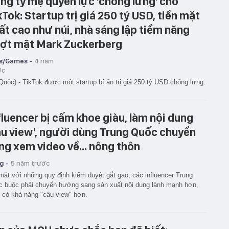
ng ty mẹ quyền lực 'chống lưng' cho
kTok: Startup trị giá 250 tỷ USD, tiền mặt
ất cao như núi, nhà sáng lập tiềm năng
ợt mặt Mark Zuckerberg
s/Games -
4 năm
ớc
Quốc) - TikTok được một startup bí ẩn trị giá 250 tỷ USD chống lưng.
fluencer bị cấm khoe giàu, làm nội dung
âu view', người dùng Trung Quốc chuyển
ng xem video về... nông thôn
g -
5 năm trước
mặt với những quy định kiểm duyệt gắt gao, các influencer Trung
 buộc phải chuyển hướng sang sản xuất nội dung lành mạnh hơn,
t có khả năng "câu view" hơn.