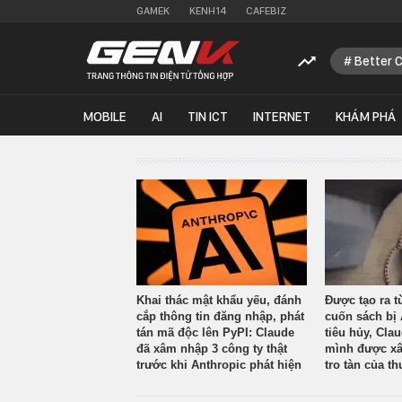
GAMEK
KENH14
CAFEBIZ
Better 
MOBILE
AI
TIN ICT
INTERNET
KHÁM PHÁ
Khai thác mật khẩu yếu, đánh
Được tạo ra t
cắp thông tin đăng nhập, phát
cuốn sách bị 
tán mã độc lên PyPI: Claude
tiêu hủy, Cla
đã xâm nhập 3 công ty thật
mình được xâ
trước khi Anthropic phát hiện
tro tàn của th