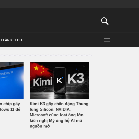
ẬT LÀNG TECH
n chip gây
Kimi K3 gây chấn động Thung
ndows 11 để
lũng Silicon, NVIDIA,
Microsoft cùng loạt ông lớn
kiến nghị Mỹ ủng hộ AI mã
nguồn mở