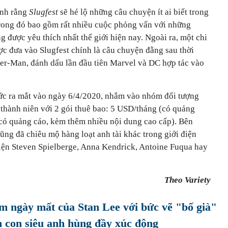
ịnh rằng
Slugfest
sẽ hé lộ những câu chuyện ít ai biết trong
Trong đó bao gồm rất nhiều cuộc phỏng vấn với những
g được yêu thích nhất thế giới hiện nay. Ngoài ra, một chi
ợc đưa vào Slugfest chính là câu chuyện đằng sau thời
er-Man, đánh dấu lần đầu tiên Marvel và DC hợp tác vào
hức ra mắt vào ngày 6/4/2020, nhắm vào nhóm đối tượng
ị thành niên với 2 gói thuê bao: 5 USD/tháng (có quảng
có quảng cáo, kèm thêm nhiều nội dung cao cấp). Bên
ng đã chiêu mộ hàng loạt anh tài khác trong giới điện
diện Steven Spielberge, Anna Kendrick, Antoine Fuqua hay
Theo Variety
ăm ngày mất của Stan Lee với bức vẽ "bố già"
 con siêu anh hùng đầy xúc động