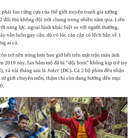
phải fan cứng cựa của thế giới truyện tranh giả tưởng
2 đối thủ không đội trời chung trong nhiều năm qua. Liên
với năng lực, ngoại hình khác biệt so với người thường,
ày vẫn luôn gay cấn, dù có lúc cán cân có lệch hẳn về 1
ng ai cả.
òn trở nên nóng hơn bao giờ hết trên mặt trận màn ảnh
ăm 2019 này, fan hâm mộ đã bị “dội bom” không kịp trở tay
), và vài tháng sau là
Joker
(DC). Cả 2 bộ phim đều nhận
ực từ giới chuyên môn, thậm chí còn đang hướng đến mục
0.