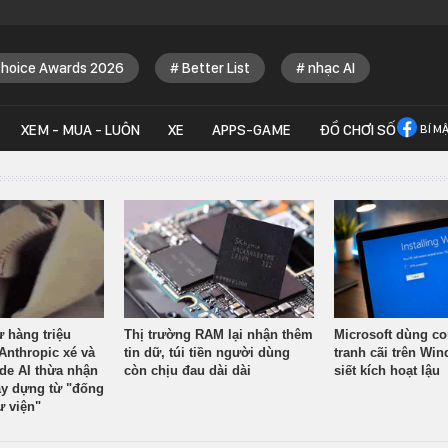
Choice Awards 2026
Better List
nhạc AI
XEM - MUA - LUÔN
XE
APPS-GAME
ĐỒ CHƠI SỐ
BÍ M
ừ hàng triệu
Thị trường RAM lại nhận thêm
Microsoft dùng co
Anthropic xé và
tin dữ, túi tiền người dùng
tranh cãi trên Wi
ude AI thừa nhận
còn chịu đau dài dài
siết kích hoạt lậu
y dựng từ "đống
ư viện"