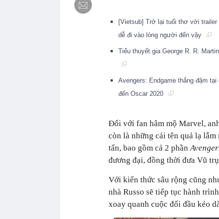
[Vietsub] Trở lại tuổi thơ với trai
dễ đi vào lòng người đến vậy
Tiểu thuyết gia George R. R. Martin
Avengers: Endgame thắng đậm tại g
đến Oscar 2020
Đối với fan hâm mộ Marvel, an
còn là những cái tên quá lạ lẫm
tấn, bao gồm cả 2 phần
Avengers
đương đại, đồng thời đưa Vũ tr
Với kiến thức sâu rộng cũng nh
nhà Russo sẽ tiếp tục hành trìn
xoay quanh cuộc đối đầu kéo dà