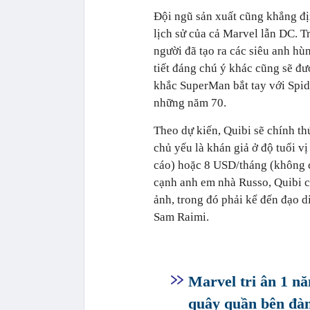
Đội ngũ sản xuất cũng khẳng đ
lịch sử của cả Marvel lẫn DC. 
người đã tạo ra các siêu anh hùn
tiết đáng chú ý khác cũng sẽ đư
khắc SuperMan bắt tay với Spid
những năm 70.
Theo dự kiến, Quibi sẽ chính t
chủ yếu là khán giả ở độ tuổi v
cáo) hoặc 8 USD/tháng (không 
cạnh anh em nhà Russo, Quibi cũ
ảnh, trong đó phải kể đến đạo 
Sam Raimi.
Marvel tri ân 1 n
quây quần bên đàn