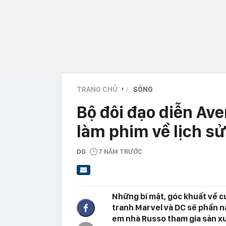
TRANG CHỦ
SỐNG
›
Bộ đôi đạo diễn Av
làm phim về lịch sử
DG
7 NĂM TRƯỚC
Những bí mật, góc khuất về c
tranh Marvel và DC sẽ phần nà
em nhà Russo tham gia sản xu