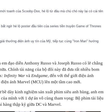
ler mới toanh của Scooby-Doo, hé lộ từ đâu mà chú chó này lại có cái tên
 bất ngờ hé lộ poster đầu tiên của series tiền truyện Game of Thrones
iải thưởng điện ảnh uy tín của Mỹ, tiếp tục cùng "Iron Man" hướng
h em đạo diễn Anthony Russo và Joseph Russo có lẽ chẳng
 nữa. Chính tài năng của bộ đôi này đã đưa rất nhiều bom
: Infinity War
và
Endgame
, đến với thế giới điện ảnh
ụ điện ảnh Marvel (MCU) lên một tầm cao mới.
ư bề dày kinh nghiệm sản xuất phim siêu anh hùng, anh em
h của mình với 1 dự án vô cùng tham vọng: Bộ phim tài liệu
i hàng thập kỷ giữa DC và Marvel.